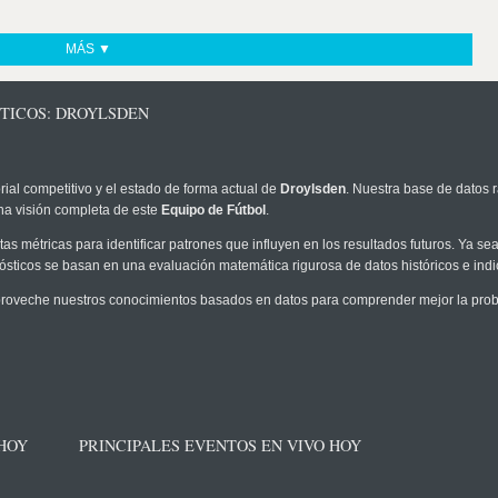
MÁS ▼
STICOS: DROYLSDEN
rial competitivo y el estado de forma actual de
Droylsden
. Nuestra base de datos r
na visión completa de este
Equipo de Fútbol
.
as métricas para identificar patrones que influyen en los resultados futuros. Ya sea 
onósticos se basan en una evaluación matemática rigurosa de datos históricos e ind
roveche nuestros conocimientos basados en datos para comprender mejor la probab
 HOY
PRINCIPALES EVENTOS EN VIVO HOY