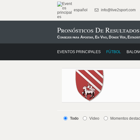
español
info@live2sport.com
Pronósticos De Resultado
Consejos para Apostar, En Vivo, Dónde Ver, Estadís
EVENTOS PRINCIPALES
FÚTBOL
BALON
Todo
Video
Momentos desta