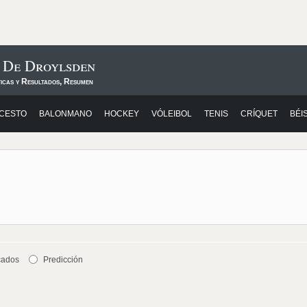
s De Droylsden
ticas y Resultados, Resumen
CESTO
BALONMANO
HOCKEY
VÓLEIBOL
TENIS
CRÍQUET
BÉI
cados
Predicción