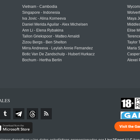
Vietnam - Cambodia
Wycomb
Singapore - Indonesia
Wolver
Iva Jovic - Alina Korneeva
Maya J
Daniel Merida Aguilar - Alex Michelsen
Middle
Ann Li - Elena Rybakina
Elise M
Tallon Griekspoor - Matteo Arnaldi
Terenc
Zizou Bergs - Ben Shelton
Taylor 
Mirra Andreeva - Leylah Annie Fernandez
Maria S
Botic Van De Zandschulp - Hubert Hurkacz
Casper
Bochum - Hertha Berlin
Alexei 
ALES