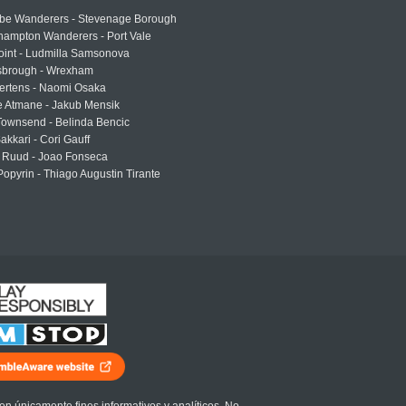
e Wanderers - Stevenage Borough
hampton Wanderers - Port Vale
oint - Ludmilla Samsonova
sbrough - Wrexham
ertens - Naomi Osaka
e Atmane - Jakub Mensik
Townsend - Belinda Bencic
akkari - Cori Gauff
 Ruud - Joao Fonseca
Popyrin - Thiago Augustin Tirante