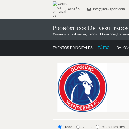
español
info@live2sport.com
Pronósticos De Resultado
Consejos para Apostar, En Vivo, Dónde Ver, Estadís
EVENTOS PRINCIPALES
FÚTBOL
BALON
Todo
Video
Momentos desta