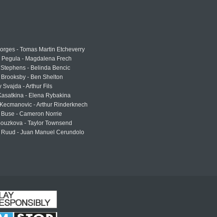
rges - Tomas Martin Etcheverry
a Pegula - Magdalena Frech
Stephens - Belinda Bencic
 Brooksby - Ben Shelton
 Svajda - Arthur Fils
asatkina - Elena Rybakina
Kecmanovic - Arthur Rinderknech
 Buse - Cameron Norrie
Bouzkova - Taylor Townsend
 Ruud - Juan Manuel Cerundolo