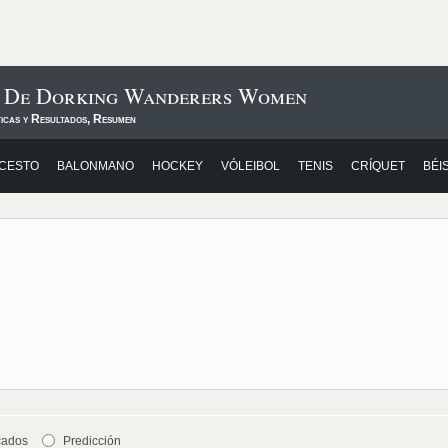
s De Dorking Wanderers Women
ticas y Resultados, Resumen
CESTO
BALONMANO
HOCKEY
VÓLEIBOL
TENIS
CRÍQUET
BÉI
cados
Predicción