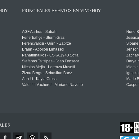
 HOY
PRINCIPALES EVENTOS EN VIVO HOY
AGF Aarhus - Sabah
Nuno Bo
Fenerbahçe - Sturm Graz
Jessic
Ferencvárosi - Górnik Zabrze
Sloane 
Brann - Apollon Limassol
Jenson
Panathinaikos - CSKA 1948 Sofia
Zachary
Stefanos Tsitsipas - Joao Fonseca
Darya K
Nicolas Mejia - Lorenzo Musetti
Miomir 
Zizou Bergs - Sebastian Baez
Ignacio
Ann Li - Kayla Cross
Marie 
Valentin Vacherot - Mariano Navone
Casper
ALES