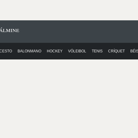
álmine
CESTO
BALONMANO
HOCKEY
VÓLEIBOL
TENIS
CRÍQUET
BÉI