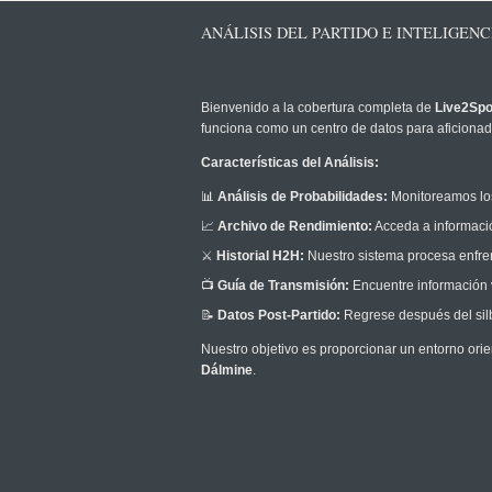
ANÁLISIS DEL PARTIDO E INTELIGENC
Bienvenido a la cobertura completa de
Live2Spo
funciona como un centro de datos para aficionado
Características del Análisis:
📊
Análisis de Probabilidades:
Monitoreamos los
📈
Archivo de Rendimiento:
Acceda a informació
⚔️
Historial H2H:
Nuestro sistema procesa enfrent
📺
Guía de Transmisión:
Encuentre información v
📝
Datos Post-Partido:
Regrese después del silb
Nuestro objetivo es proporcionar un entorno orie
Dálmine
.