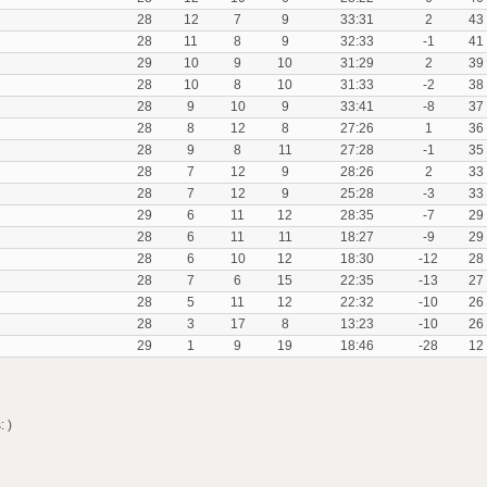
28
12
7
9
33:31
2
43
28
11
8
9
32:33
-1
41
29
10
9
10
31:29
2
39
28
10
8
10
31:33
-2
38
28
9
10
9
33:41
-8
37
28
8
12
8
27:26
1
36
28
9
8
11
27:28
-1
35
28
7
12
9
28:26
2
33
28
7
12
9
25:28
-3
33
29
6
11
12
28:35
-7
29
28
6
11
11
18:27
-9
29
28
6
10
12
18:30
-12
28
28
7
6
15
22:35
-13
27
28
5
11
12
22:32
-10
26
28
3
17
8
13:23
-10
26
29
1
9
19
18:46
-28
12
 )