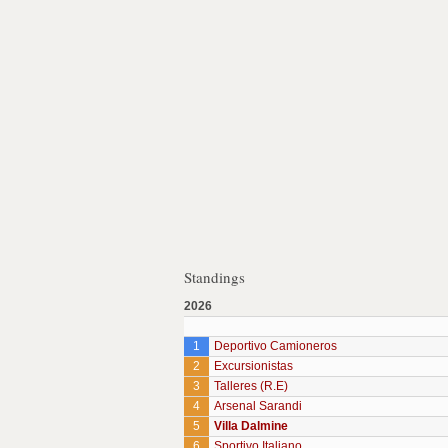
Standings
2026
1
Deportivo Camioneros
2
Excursionistas
3
Talleres (R.E)
4
Arsenal Sarandi
5
Villa Dalmine
6
Sportivo Italiano