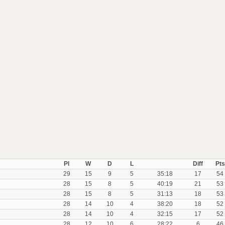
Pl
W
D
L
Diff
Pts
29
15
9
5
35:18
17
54
28
15
8
5
40:19
21
53
28
15
8
5
31:13
18
53
28
14
10
4
38:20
18
52
28
14
10
4
32:15
17
52
28
12
10
6
28:22
6
46