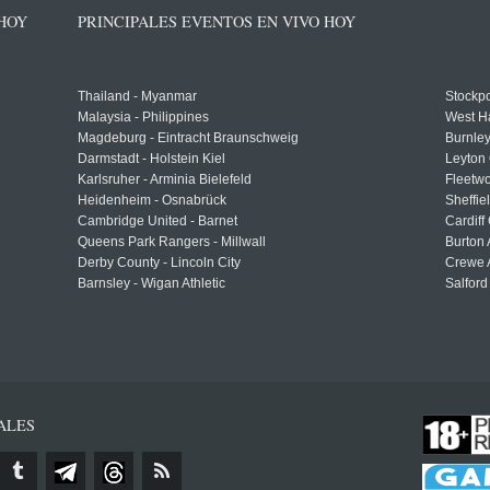
 HOY
PRINCIPALES EVENTOS EN VIVO HOY
Thailand - Myanmar
Stockpo
Malaysia - Philippines
West H
Magdeburg - Eintracht Braunschweig
Burnley
Darmstadt - Holstein Kiel
Leyton 
Karlsruher - Arminia Bielefeld
Fleetwo
Heidenheim - Osnabrück
Sheffi
Cambridge United - Barnet
Cardiff
Queens Park Rangers - Millwall
Burton 
Derby County - Lincoln City
Crewe A
Barnsley - Wigan Athletic
Salford
ALES