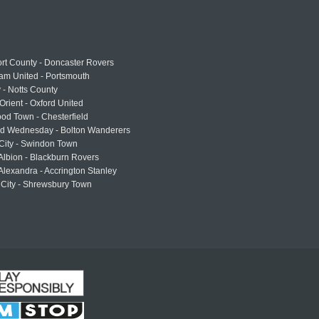
rt County - Doncaster Rovers
am United - Portsmouth
 - Notts County
Orient - Oxford United
od Town - Chesterfield
eld Wednesday - Bolton Wanderers
 City - Swindon Town
Albion - Blackburn Rovers
lexandra - Accrington Stanley
 City - Shrewsbury Town