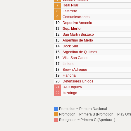
7
Real Pilar
8
Laferrere
9
Comunicaciones
10
Deportivo Armenio
11
Dep. Merlo
12
San Martin Burzaco
13
Argentino de Merlo
14
Dock Sud
15
Argentino de Quilmes
16
Villa San Carlos
17
Liniers
18
Brown Adrogue
19
Flandria
20
Defensores Unidos
21
UAI Urquiza
22
Ituzaingo
Promotion ~ Primera Nacional
Promotion ~ Primera B (Promotion ~ Play Offs:
Relegation ~ Primera C (Apertura: )