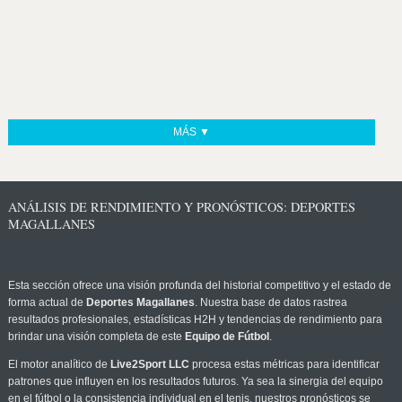
MÁS ▼
ANÁLISIS DE RENDIMIENTO Y PRONÓSTICOS: DEPORTES
MAGALLANES
Esta sección ofrece una visión profunda del historial competitivo y el estado de
forma actual de
Deportes Magallanes
. Nuestra base de datos rastrea
resultados profesionales, estadísticas H2H y tendencias de rendimiento para
brindar una visión completa de este
Equipo de Fútbol
.
El motor analítico de
Live2Sport LLC
procesa estas métricas para identificar
patrones que influyen en los resultados futuros. Ya sea la sinergia del equipo
en el fútbol o la consistencia individual en el tenis, nuestros pronósticos se