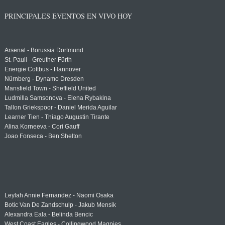
PRINCIPALES EVENTOS EN VIVO HOY
Arsenal - Borussia Dortmund
St. Pauli - Greuther Fürth
Energie Cottbus - Hannover
Nürnberg - Dynamo Dresden
Mansfield Town - Sheffield United
Ludmilla Samsonova - Elena Rybakina
Tallon Griekspoor - Daniel Merida Aguilar
Learner Tien - Thiago Augustin Tirante
Alina Korneeva - Cori Gauff
Joao Fonseca - Ben Shelton
Leylah Annie Fernandez - Naomi Osaka
Botic Van De Zandschulp - Jakub Mensik
Alexandra Eala - Belinda Bencic
West Coast Eagles - Collingwood Magpies