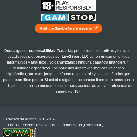
Descargo de responsabilidad
: Todas las predicciones deportivas y los datos
estadísticos proporcionados por
Live2Sport LLC
tienen únicamente fines
informativos y analíticos. No garantizamos ninguna ganancia financiera ni
resultados específicos. Las apuestas deportivas implican un riesgo
significativo; por favor, juegue de forma responsable y solo con fondos que
pueda permitirse perder. Si usted o alguien que conoce tiene problemas con la
adicción al juego, comuníquese con organizaciones de apoyo profesional de
inmediato.
18+
Derechos de autor © 2010-2026
Todos los derechos reservados - Donnael Sport (Live2Sport)