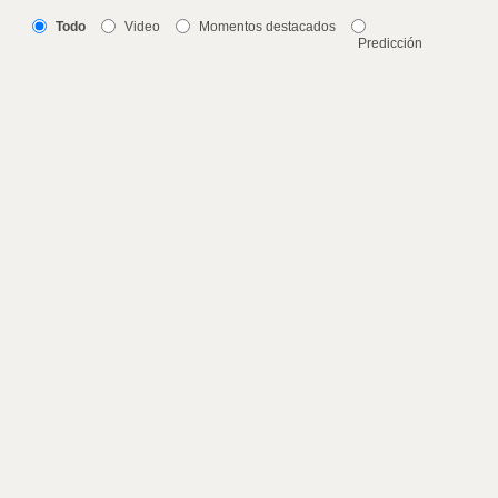
Todo
Video
Momentos destacados
Predicción