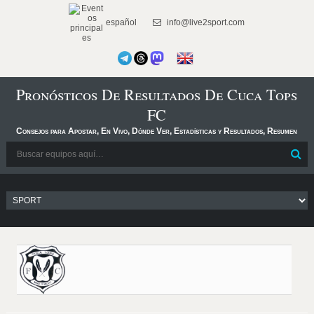
español
info@live2sport.com
Pronósticos De Resultados De Cuca Tops
FC
Consejos para Apostar, En Vivo, Dónde Ver, Estadísticas y Resultados, Resumen