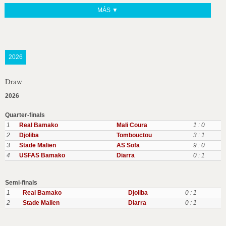
MÁS ▼
2026
Draw
2026
Quarter-finals
1
Real Bamako
Mali Coura
1 : 0
2
Djoliba
Tombouctou
3 : 1
3
Stade Malien
AS Sofa
9 : 0
4
USFAS Bamako
Diarra
0 : 1
Semi-finals
1
Real Bamako
Djoliba
0 : 1
2
Stade Malien
Diarra
0 : 1