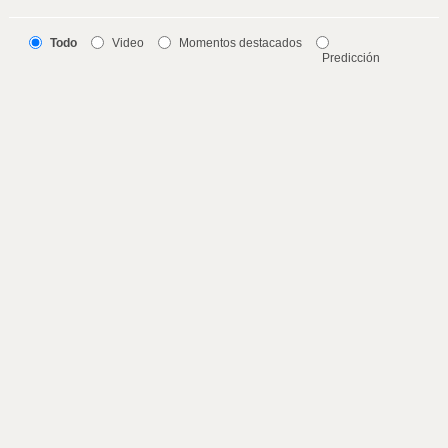
Todo
Video
Momentos destacados
Predicción