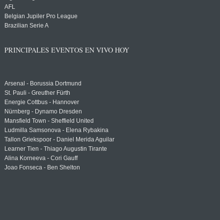
AFL
Belgian Jupiler Pro League
Brazilian Serie A
PRINCIPALES EVENTOS EN VIVO HOY
Arsenal - Borussia Dortmund
St. Pauli - Greuther Fürth
Energie Cottbus - Hannover
Nürnberg - Dynamo Dresden
Mansfield Town - Sheffield United
Ludmilla Samsonova - Elena Rybakina
Tallon Griekspoor - Daniel Merida Aguilar
Learner Tien - Thiago Augustin Tirante
Alina Korneeva - Cori Gauff
Joao Fonseca - Ben Shelton