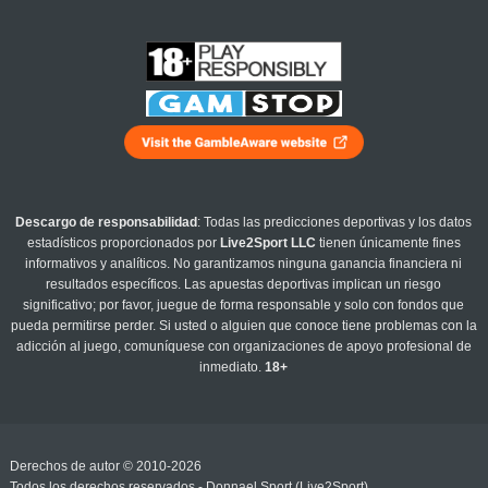
Descargo de responsabilidad
: Todas las predicciones deportivas y los datos
estadísticos proporcionados por
Live2Sport LLC
tienen únicamente fines
informativos y analíticos. No garantizamos ninguna ganancia financiera ni
resultados específicos. Las apuestas deportivas implican un riesgo
significativo; por favor, juegue de forma responsable y solo con fondos que
pueda permitirse perder. Si usted o alguien que conoce tiene problemas con la
adicción al juego, comuníquese con organizaciones de apoyo profesional de
inmediato.
18+
Derechos de autor © 2010-2026
Todos los derechos reservados - Donnael Sport (Live2Sport)