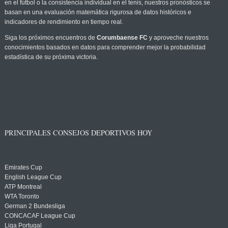
en el fútbol o la consistencia individual en el tenis, nuestros pronósticos se
basan en una evaluación matemática rigurosa de datos históricos e
indicadores de rendimiento en tiempo real.
Siga los próximos encuentros de
Corumbaense FC
y aproveche nuestros
conocimientos basados en datos para comprender mejor la probabilidad
estadística de su próxima victoria.
PRINCIPALES CONSEJOS DEPORTIVOS HOY
Emirates Cup
English League Cup
ATP Montreal
WTA Toronto
German 2 Bundesliga
CONCACAF League Cup
Liga Portugal