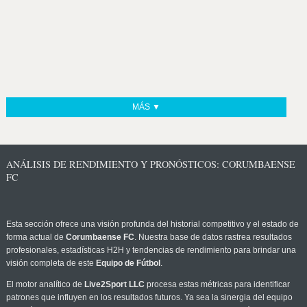
MÁS ▼
ANÁLISIS DE RENDIMIENTO Y PRONÓSTICOS: CORUMBAENSE
FC
Esta sección ofrece una visión profunda del historial competitivo y el estado de
forma actual de
Corumbaense FC
. Nuestra base de datos rastrea resultados
profesionales, estadísticas H2H y tendencias de rendimiento para brindar una
visión completa de este
Equipo de Fútbol
.
El motor analítico de
Live2Sport LLC
procesa estas métricas para identificar
patrones que influyen en los resultados futuros. Ya sea la sinergia del equipo