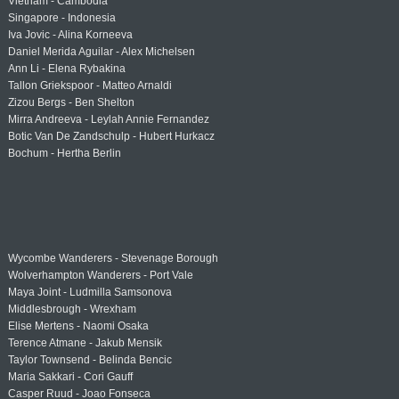
Vietnam - Cambodia
Singapore - Indonesia
Iva Jovic - Alina Korneeva
Daniel Merida Aguilar - Alex Michelsen
Ann Li - Elena Rybakina
Tallon Griekspoor - Matteo Arnaldi
Zizou Bergs - Ben Shelton
Mirra Andreeva - Leylah Annie Fernandez
Botic Van De Zandschulp - Hubert Hurkacz
Bochum - Hertha Berlin
Wycombe Wanderers - Stevenage Borough
Wolverhampton Wanderers - Port Vale
Maya Joint - Ludmilla Samsonova
Middlesbrough - Wrexham
Elise Mertens - Naomi Osaka
Terence Atmane - Jakub Mensik
Taylor Townsend - Belinda Bencic
Maria Sakkari - Cori Gauff
Casper Ruud - Joao Fonseca