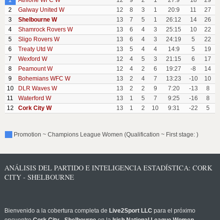
1
Athlone WFC W
12
9
2
1
27:9
18
29
2
Galway United W
12
8
3
1
20:9
11
27
3
Shelbourne W
13
7
5
1
26:12
14
26
4
Shamrock Rovers W
13
6
4
3
25:15
10
22
5
Sligo Rovers W
13
6
4
3
24:19
5
22
6
Treaty Utd W
13
5
4
4
14:9
5
19
7
Wexford W
12
4
5
3
21:15
6
17
8
Peamount W
12
4
2
6
19:27
-8
14
9
Bohemians WFC W
13
2
4
7
13:23
-10
10
10
DLR Waves W
13
2
2
9
7:20
-13
8
11
Waterford W
13
1
5
7
9:25
-16
8
12
Cork City W
13
1
2
10
9:31
-22
5
Promotion ~ Champions League Women (Qualification ~ First stage: )
ANÁLISIS DEL PARTIDO E INTELIGENCIA ESTADÍSTICA: CORK
CITY - SHELBOURNE
Bienvenido a la cobertura completa de
Live2Sport LLC
para el próximo