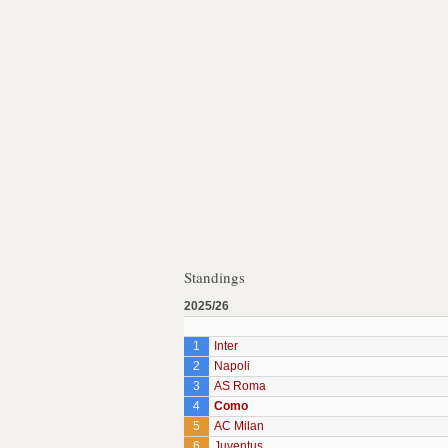
Standings
2025/26
1
Inter
2
Napoli
3
AS Roma
4
Como
5
AC Milan
6
Juventus