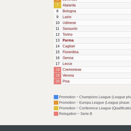
7
Atalanta
8
Bologna
9
Lazio
10
Udinese
11
Sassuolo
12
Torino
13
Parma
14
Cagliari
15
Fiorentina
16
Genoa
17
Lecce
18
Cremonese
19
Verona
20
Pisa
Promotion ~ Champions League (League pha
Promotion ~ Europa League (League phase: 
Promotion ~ Conference League (Qualificatio
Relegation ~ Serie B