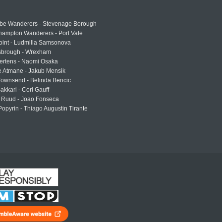
e Wanderers - Stevenage Borough
hampton Wanderers - Port Vale
oint - Ludmilla Samsonova
sbrough - Wrexham
ertens - Naomi Osaka
e Atmane - Jakub Mensik
Townsend - Belinda Bencic
akkari - Cori Gauff
 Ruud - Joao Fonseca
Popyrin - Thiago Augustin Tirante