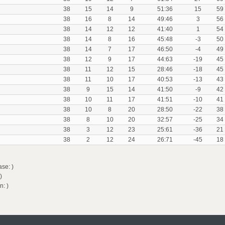
38
15
14
9
51:36
15
59
38
16
8
14
49:46
3
56
38
14
12
12
41:40
1
54
38
14
8
16
45:48
-3
50
38
14
7
17
46:50
-4
49
38
12
9
17
44:63
-19
45
38
11
12
15
28:46
-18
45
38
11
10
17
40:53
-13
43
38
9
15
14
41:50
-9
42
38
10
11
17
41:51
-10
41
38
10
8
20
28:50
-22
38
38
8
10
20
32:57
-25
34
38
3
12
23
25:61
-36
21
38
2
12
24
26:71
-45
18
se: )
)
n: )