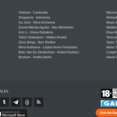
Vietnam - Cambodia
Wycomb
Singapore - Indonesia
Wolver
Iva Jovic - Alina Korneeva
Maya J
Daniel Merida Aguilar - Alex Michelsen
Middle
Ann Li - Elena Rybakina
Elise M
Tallon Griekspoor - Matteo Arnaldi
Terenc
Zizou Bergs - Ben Shelton
Taylor 
Mirra Andreeva - Leylah Annie Fernandez
Maria S
Botic Van De Zandschulp - Hubert Hurkacz
Casper
Bochum - Hertha Berlin
Alexei 
ALES