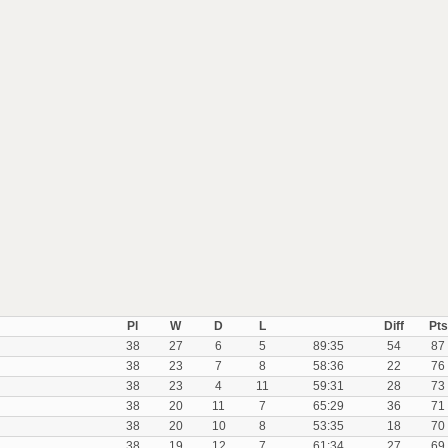
Pl
W
D
L
Diff
Pts
38
27
6
5
89:35
54
87
38
23
7
8
58:36
22
76
38
23
4
11
59:31
28
73
38
20
11
7
65:29
36
71
38
20
10
8
53:35
18
70
38
19
12
7
61:34
27
69