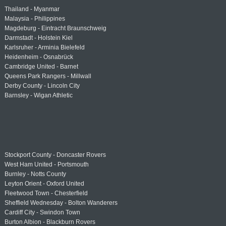
Thailand - Myanmar
Malaysia - Philippines
Magdeburg - Eintracht Braunschweig
Darmstadt - Holstein Kiel
Karlsruher - Arminia Bielefeld
Heidenheim - Osnabrück
Cambridge United - Barnet
Queens Park Rangers - Millwall
Derby County - Lincoln City
Barnsley - Wigan Athletic
Stockport County - Doncaster Rovers
West Ham United - Portsmouth
Burnley - Notts County
Leyton Orient - Oxford United
Fleetwood Town - Chesterfield
Sheffield Wednesday - Bolton Wanderers
Cardiff City - Swindon Town
Burton Albion - Blackburn Rovers