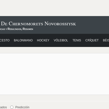
s De Chernomorets Novorossiysk
ticas y Resultados, Resumen
CESTO
BALONMANO
HOCKEY
VÓLEIBOL
TENIS
CRÍQUET
BÉI
cados
Predicción