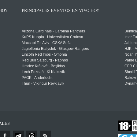
 HOY
PRINCIPALES EVENTOS EN VIVO HOY
Arizona Cardinals - Carolina Panthers
Benfica
KuPS Kuopio - Universitatea Craiova
Inter T
Maccabi Tel Aviv - CSKA Sofia
Jablon
Jagiellonia Białystok - Glasgow Rangers
HJK - M
Lincoln Red Imps - Omonia
Noah Y
Red Bull Salzburg - Paphos
Paide 
Hradec Králové - Beşiktaş
CFR Cl
Lech Poznań - KÍ Klaksvík
Sheriff 
PAOK - Anderlecht
Raków 
Thun - Vikingur Reykjavik
Dynamo
ALES