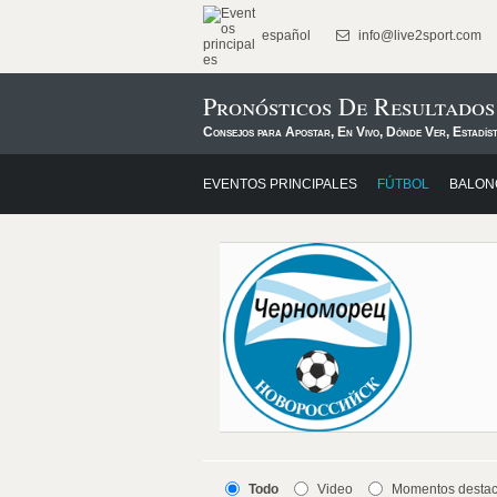
español
info@live2sport.com
Pronósticos De Resultado
Consejos para Apostar, En Vivo, Dónde Ver, Estadís
EVENTOS PRINCIPALES
FÚTBOL
BALON
Todo
Video
Momentos desta