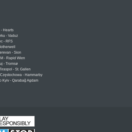
 - Hearts
urku - Vaduz
ec - RFS
otherwell
erevan - Sion
LM - Rapid Wien
uj - Tromsø
Tiraspol - St. Gallen
Częstochowa - Hammarby
 Kyiv - Qarabağ Agdam