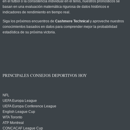
en el fútbol o la consistencia individual en el tenis, nuestros pronósticos se
basan en una evaluación matemática rigurosa de datos históricos e
indicadores de rendimiento en tiempo real.
Siga los próximos encuentros de
Cashmere Technical
y aproveche nuestros
conocimientos basados en datos para comprender mejor la probabilidad
estadística de su próxima victoria.
PRINCIPALES CONSEJOS DEPORTIVOS HOY
NFL
UEFA Europa League
UEFA Europa Conference League
English League Cup
WTA Toronto
ATP Montreal
CONCACAF League Cup