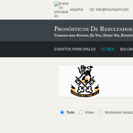
español
info@live2sport.com
Pronósticos De Resultado
Consejos para Apostar, En Vivo, Dónde Ver, Estadís
EVENTOS PRINCIPALES
FÚTBOL
BALON
Todo
Video
Momentos desta