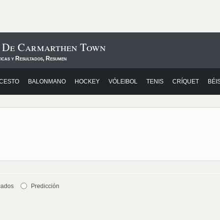
s De Carmarthen Town
ticas y Resultados, Resumen
CESTO
BALONMANO
HOCKEY
VÓLEIBOL
TENIS
CRÍQUET
BÉI
cados
Predicción