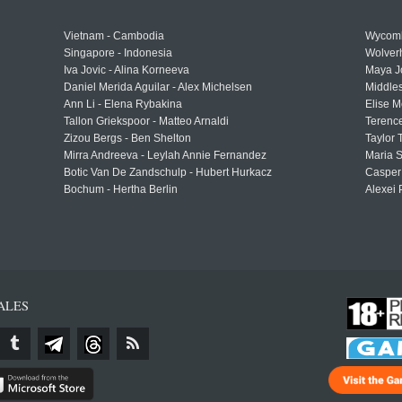
Vietnam - Cambodia
Wycomb
Singapore - Indonesia
Wolver
Iva Jovic - Alina Korneeva
Maya J
Daniel Merida Aguilar - Alex Michelsen
Middle
Ann Li - Elena Rybakina
Elise M
Tallon Griekspoor - Matteo Arnaldi
Terenc
Zizou Bergs - Ben Shelton
Taylor 
Mirra Andreeva - Leylah Annie Fernandez
Maria S
Botic Van De Zandschulp - Hubert Hurkacz
Casper
Bochum - Hertha Berlin
Alexei 
ALES