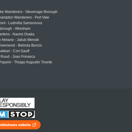
e Wanderers - Stevenage Borough
hampton Wanderers - Port Vale
oint - Ludmilla Samsonova
sbrough - Wrexham
ertens - Naomi Osaka
e Atmane - Jakub Mensik
Townsend - Belinda Bencic
akkari - Cori Gauff
 Ruud - Joao Fonseca
Popyrin - Thiago Augustin Tirante