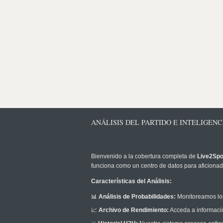
ANÁLISIS DEL PARTIDO E INTELIGENC
Bienvenido a la cobertura completa de
Live2Spo
funciona como un centro de datos para aficionado
Características del Análisis:
📊
Análisis de Probabilidades:
Monitoreamos los
📈
Archivo de Rendimiento:
Acceda a informació