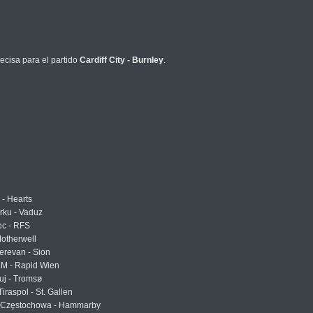
ecisa para el partido
Cardiff City - Burnley
.
 - Hearts
urku - Vaduz
ec - RFS
otherwell
erevan - Sion
LM - Rapid Wien
uj - Tromsø
Tiraspol - St. Gallen
Częstochowa - Hammarby