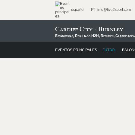
español
info@live2sport.com
Cardiff City - Burnley
Estadísticas, Resultado H2H, Resumen, Clasificació
EVENTOS PRINCIPALES
FÚTBOL
BALON