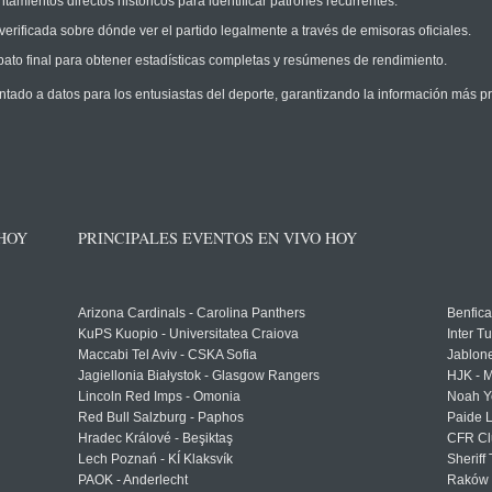
amientos directos históricos para identificar patrones recurrentes.
erificada sobre dónde ver el partido legalmente a través de emisoras oficiales.
ato final para obtener estadísticas completas y resúmenes de rendimiento.
ntado a datos para los entusiastas del deporte, garantizando la información más pr
 HOY
PRINCIPALES EVENTOS EN VIVO HOY
Arizona Cardinals - Carolina Panthers
Benfica
KuPS Kuopio - Universitatea Craiova
Inter T
Maccabi Tel Aviv - CSKA Sofia
Jablon
Jagiellonia Białystok - Glasgow Rangers
HJK - M
Lincoln Red Imps - Omonia
Noah Y
Red Bull Salzburg - Paphos
Paide 
Hradec Králové - Beşiktaş
CFR Cl
Lech Poznań - KÍ Klaksvík
Sheriff 
PAOK - Anderlecht
Raków 