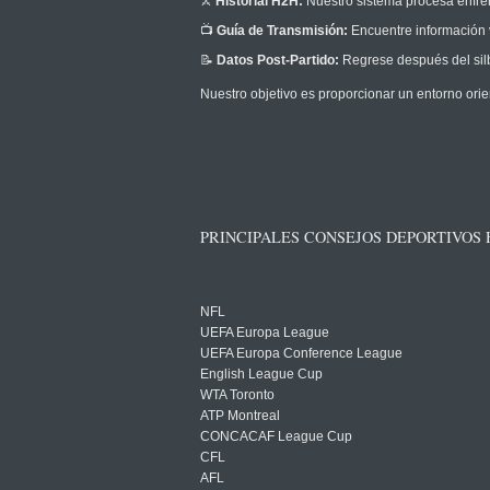
⚔️
Historial H2H:
Nuestro sistema procesa enfrent
📺
Guía de Transmisión:
Encuentre información v
📝
Datos Post-Partido:
Regrese después del silb
Nuestro objetivo es proporcionar un entorno orie
PRINCIPALES CONSEJOS DEPORTIVOS
NFL
UEFA Europa League
UEFA Europa Conference League
English League Cup
WTA Toronto
ATP Montreal
CONCACAF League Cup
CFL
AFL