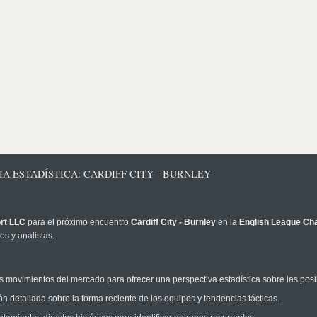
IA ESTADÍSTICA: CARDIFF CITY - BURNLEY
rt LLC
para el próximo encuentro
Cardiff City - Burnley
en la
English League Ch
s y analistas.
 movimientos del mercado para ofrecer una perspectiva estadística sobre las posi
n detallada sobre la forma reciente de los equipos y tendencias tácticas.