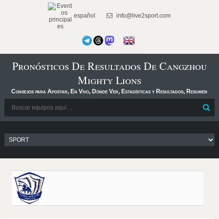
español
info@live2sport.com
Pronósticos De Resultados De Cangzhou
Mighty Lions
Consejos para Apostar, En Vivo, Dónde Ver, Estadísticas y Resultados, Resumen