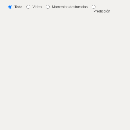
Todo
Video
Momentos destacados
Predicción