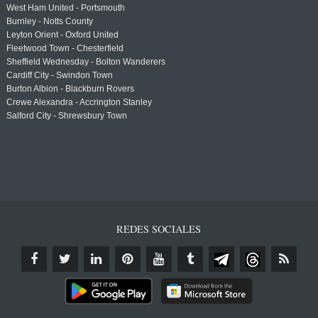
West Ham United - Portsmouth
Burnley - Notts County
Leyton Orient - Oxford United
Fleetwood Town - Chesterfield
Sheffield Wednesday - Bolton Wanderers
Cardiff City - Swindon Town
Burton Albion - Blackburn Rovers
Crewe Alexandra - Accrington Stanley
Salford City - Shrewsbury Town
REDES SOCIALES