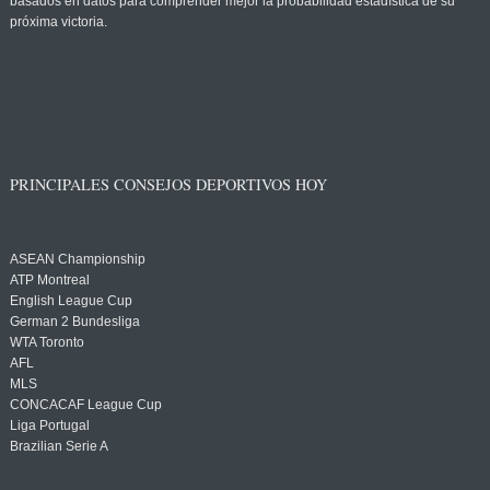
basados en datos para comprender mejor la probabilidad estadística de su
próxima victoria.
PRINCIPALES CONSEJOS DEPORTIVOS HOY
ASEAN Championship
ATP Montreal
English League Cup
German 2 Bundesliga
WTA Toronto
AFL
MLS
CONCACAF League Cup
Liga Portugal
Brazilian Serie A