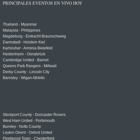
PRINCIPALES EVENTOS EN VIVO HOY
Thailand - Myanmar
Malaysia - Philippines
Magdeburg - Eintracht Braunschweig
Darmstadt - Holstein Kiel
Karlsruher - Arminia Bielefeld
Heidenheim - Osnabrück
Cambridge United - Barnet
Queens Park Rangers - Millwall
Derby County - Lincoln City
Barnsley - Wigan Athletic
Stockport County - Doncaster Rovers
West Ham United - Portsmouth
Burnley - Notts County
Leyton Orient - Oxford United
Fleetwood Town - Chesterfield