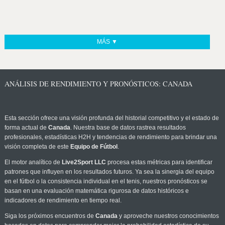
MÁS ▼
ANÁLISIS DE RENDIMIENTO Y PRONÓSTICOS: CANADA
Esta sección ofrece una visión profunda del historial competitivo y el estado de
forma actual de
Canada
. Nuestra base de datos rastrea resultados
profesionales, estadísticas H2H y tendencias de rendimiento para brindar una
visión completa de este
Equipo de Fútbol
.
El motor analítico de
Live2Sport LLC
procesa estas métricas para identificar
patrones que influyen en los resultados futuros. Ya sea la sinergia del equipo
en el fútbol o la consistencia individual en el tenis, nuestros pronósticos se
basan en una evaluación matemática rigurosa de datos históricos e
indicadores de rendimiento en tiempo real.
Siga los próximos encuentros de
Canada
y aproveche nuestros conocimientos