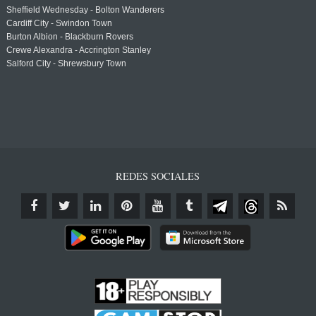
Sheffield Wednesday - Bolton Wanderers
Cardiff City - Swindon Town
Burton Albion - Blackburn Rovers
Crewe Alexandra - Accrington Stanley
Salford City - Shrewsbury Town
REDES SOCIALES