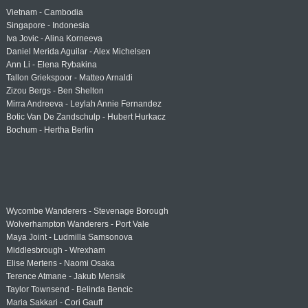
Vietnam - Cambodia
Singapore - Indonesia
Iva Jovic - Alina Korneeva
Daniel Merida Aguilar - Alex Michelsen
Ann Li - Elena Rybakina
Tallon Griekspoor - Matteo Arnaldi
Zizou Bergs - Ben Shelton
Mirra Andreeva - Leylah Annie Fernandez
Botic Van De Zandschulp - Hubert Hurkacz
Bochum - Hertha Berlin
Wycombe Wanderers - Stevenage Borough
Wolverhampton Wanderers - Port Vale
Maya Joint - Ludmilla Samsonova
Middlesbrough - Wrexham
Elise Mertens - Naomi Osaka
Terence Atmane - Jakub Mensik
Taylor Townsend - Belinda Bencic
Maria Sakkari - Cori Gauff