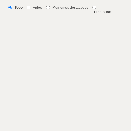
Todo
Video
Momentos destacados
Predicción