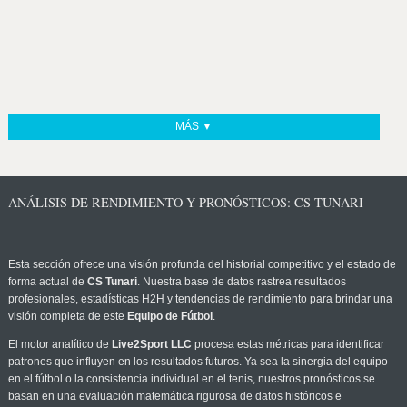
MÁS ▼
ANÁLISIS DE RENDIMIENTO Y PRONÓSTICOS: CS TUNARI
Esta sección ofrece una visión profunda del historial competitivo y el estado de
forma actual de
CS Tunari
. Nuestra base de datos rastrea resultados
profesionales, estadísticas H2H y tendencias de rendimiento para brindar una
visión completa de este
Equipo de Fútbol
.
El motor analítico de
Live2Sport LLC
procesa estas métricas para identificar
patrones que influyen en los resultados futuros. Ya sea la sinergia del equipo
en el fútbol o la consistencia individual en el tenis, nuestros pronósticos se
basan en una evaluación matemática rigurosa de datos históricos e