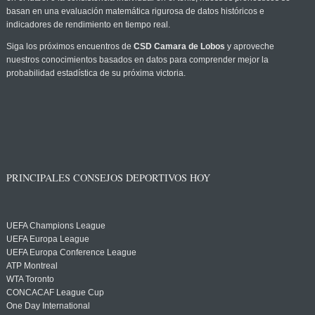
basan en una evaluación matemática rigurosa de datos históricos e
indicadores de rendimiento en tiempo real.
Siga los próximos encuentros de
CSD Camara de Lobos
y aproveche
nuestros conocimientos basados en datos para comprender mejor la
probabilidad estadística de su próxima victoria.
PRINCIPALES CONSEJOS DEPORTIVOS HOY
UEFA Champions League
UEFA Europa League
UEFA Europa Conference League
ATP Montreal
WTA Toronto
CONCACAF League Cup
One Day International