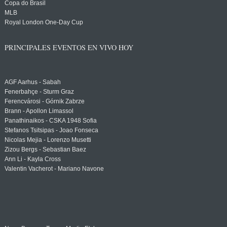
Copa do Brasil
MLB
Royal London One-Day Cup
PRINCIPALES EVENTOS EN VIVO HOY
AGF Aarhus - Sabah
Fenerbahçe - Sturm Graz
Ferencvárosi - Górnik Zabrze
Brann - Apollon Limassol
Panathinaikos - CSKA 1948 Sofia
Stefanos Tsitsipas - Joao Fonseca
Nicolas Mejia - Lorenzo Musetti
Zizou Bergs - Sebastian Baez
Ann Li - Kayla Cross
Valentin Vacherot - Mariano Navone