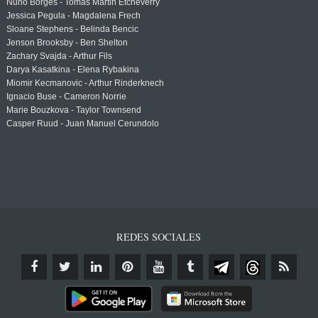
Nuno Borges - Tomas Martin Etcheverry
Jessica Pegula - Magdalena Frech
Sloane Stephens - Belinda Bencic
Jenson Brooksby - Ben Shelton
Zachary Svajda - Arthur Fils
Darya Kasatkina - Elena Rybakina
Miomir Kecmanovic - Arthur Rinderknech
Ignacio Buse - Cameron Norrie
Marie Bouzkova - Taylor Townsend
Casper Ruud - Juan Manuel Cerundolo
REDES SOCIALES