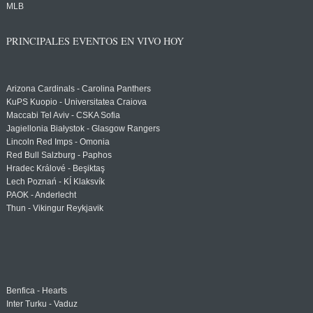
MLB
PRINCIPALES EVENTOS EN VIVO HOY
Arizona Cardinals - Carolina Panthers
KuPS Kuopio - Universitatea Craiova
Maccabi Tel Aviv - CSKA Sofia
Jagiellonia Białystok - Glasgow Rangers
Lincoln Red Imps - Omonia
Red Bull Salzburg - Paphos
Hradec Králové - Beşiktaş
Lech Poznań - KÍ Klaksvík
PAOK - Anderlecht
Thun - Vikingur Reykjavik
Benfica - Hearts
Inter Turku - Vaduz