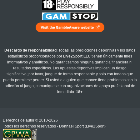
Descargo de responsabilidad
: Todas las predicciones deportivas y los datos
estadísticos proporcionados por
Live2Sport LLC
tienen únicamente fines
informativos y analíticos. No garantizamos ninguna ganancia financiera ni
resultados específicos. Las apuestas deportivas implican un riesgo
significativo; por favor, juegue de forma responsable y solo con fondos que
pueda permitirse perder. Si usted o alguien que conoce tiene problemas con la
adicción al juego, comuníquese con organizaciones de apoyo profesional de
inmediato.
18+
Derechos de autor © 2010-2026
Todos los derechos reservados - Donnael Sport (Live2Sport)