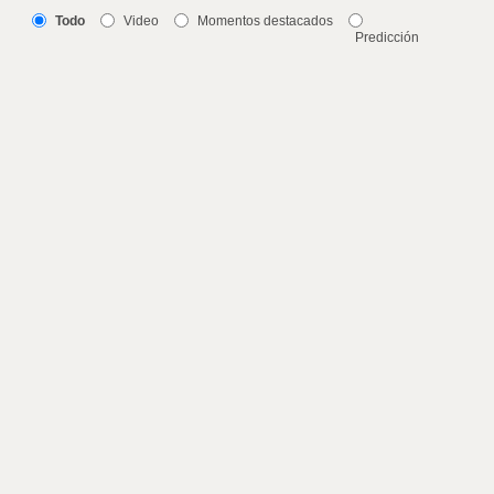
Todo
Video
Momentos destacados
Predicción