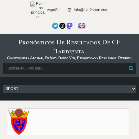
español
info@live2sport.com
Pronósticos De Resultados De CF
Tardienta
Consejos para Apostar, En Vivo, Dónde Ver, Estadísticas y Resultados, Resumen