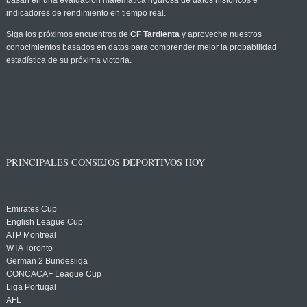
basan en una evaluación matemática rigurosa de datos históricos e
indicadores de rendimiento en tiempo real.
Siga los próximos encuentros de
CF Tardienta
y aproveche nuestros
conocimientos basados en datos para comprender mejor la probabilidad
estadística de su próxima victoria.
PRINCIPALES CONSEJOS DEPORTIVOS HOY
Emirates Cup
English League Cup
ATP Montreal
WTA Toronto
German 2 Bundesliga
CONCACAF League Cup
Liga Portugal
AFL