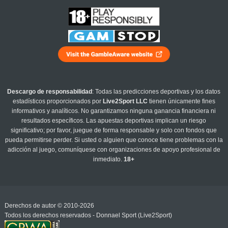
Descargo de responsabilidad
: Todas las predicciones deportivas y los datos
estadísticos proporcionados por
Live2Sport LLC
tienen únicamente fines
informativos y analíticos. No garantizamos ninguna ganancia financiera ni
resultados específicos. Las apuestas deportivas implican un riesgo
significativo; por favor, juegue de forma responsable y solo con fondos que
pueda permitirse perder. Si usted o alguien que conoce tiene problemas con la
adicción al juego, comuníquese con organizaciones de apoyo profesional de
inmediato.
18+
Derechos de autor © 2010-2026
Todos los derechos reservados - Donnael Sport (Live2Sport)