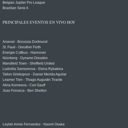
Belgian Jupiler Pro League
Brazilian Serie A
PRINCIPALES EVENTOS EN VIVO HOY
Arsenal - Borussia Dortmund
St. Pauli - Greuther Fürth
Energie Cottbus - Hannover
Nürnberg - Dynamo Dresden
Mansfield Town - Sheffield United
Ludmilla Samsonova - Elena Rybakina
Tallon Griekspoor - Daniel Merida Aguilar
Learner Tien - Thiago Augustin Tirante
Alina Korneeva - Cori Gauff
Joao Fonseca - Ben Shelton
Leylah Annie Fernandez - Naomi Osaka