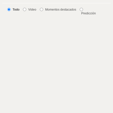
Todo
Video
Momentos destacados
Predicción