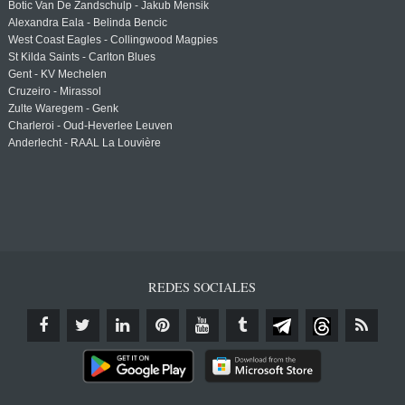
Botic Van De Zandschulp - Jakub Mensik
Alexandra Eala - Belinda Bencic
West Coast Eagles - Collingwood Magpies
St Kilda Saints - Carlton Blues
Gent - KV Mechelen
Cruzeiro - Mirassol
Zulte Waregem - Genk
Charleroi - Oud-Heverlee Leuven
Anderlecht - RAAL La Louvière
REDES SOCIALES