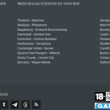
 HOY
PRINCIPALES EVENTOS EN VIVO HOY
Thailand - Myanmar
Stockpo
Malaysia - Philippines
West H
Magdeburg - Eintracht Braunschweig
Burnley
Darmstadt - Holstein Kiel
Leyton 
Karlsruher - Arminia Bielefeld
Fleetwo
Heidenheim - Osnabrück
Sheffi
Cambridge United - Barnet
Cardiff
Queens Park Rangers - Millwall
Burton 
Derby County - Lincoln City
Crewe A
Barnsley - Wigan Athletic
Salford
ALES