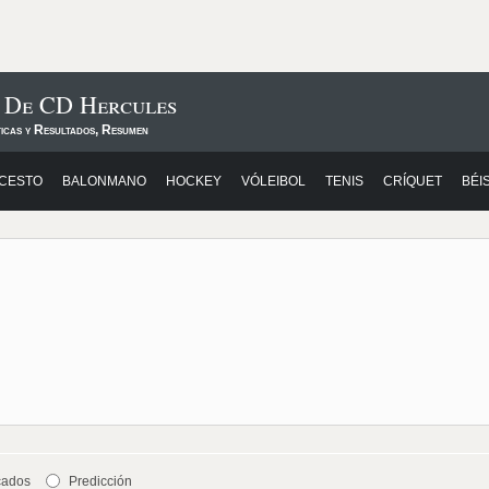
s De CD Hercules
ticas y Resultados, Resumen
CESTO
BALONMANO
HOCKEY
VÓLEIBOL
TENIS
CRÍQUET
BÉI
cados
Predicción