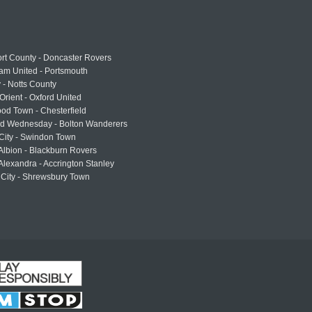
rt County - Doncaster Rovers
am United - Portsmouth
 - Notts County
Orient - Oxford United
od Town - Chesterfield
eld Wednesday - Bolton Wanderers
 City - Swindon Town
Albion - Blackburn Rovers
lexandra - Accrington Stanley
 City - Shrewsbury Town