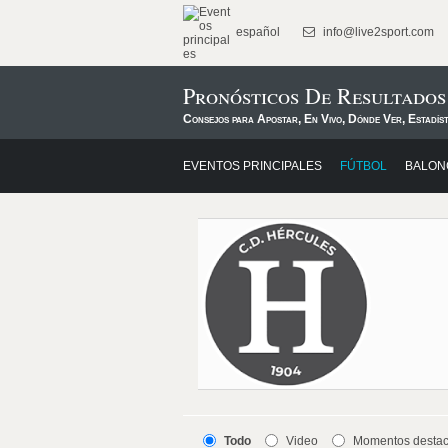
español
info@live2sport.com
Pronósticos De Resultado
Consejos para Apostar, En Vivo, Dónde Ver, Estadís
EVENTOS PRINCIPALES
FÚTBOL
BALON
Todo
Video
Momentos desta