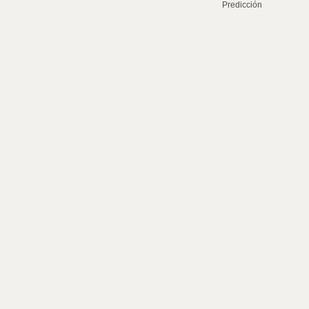
Predicción