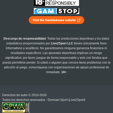
Descargo de responsabilidad
: Todas las predicciones deportivas y los datos
estadísticos proporcionados por
Live2Sport LLC
tienen únicamente fines
informativos y analíticos. No garantizamos ninguna ganancia financiera ni
resultados específicos. Las apuestas deportivas implican un riesgo
significativo; por favor, juegue de forma responsable y solo con fondos que
pueda permitirse perder. Si usted o alguien que conoce tiene problemas con la
adicción al juego, comuníquese con organizaciones de apoyo profesional de
inmediato.
18+
Derechos de autor © 2010-2026
Todos los derechos reservados - Donnael Sport (Live2Sport)