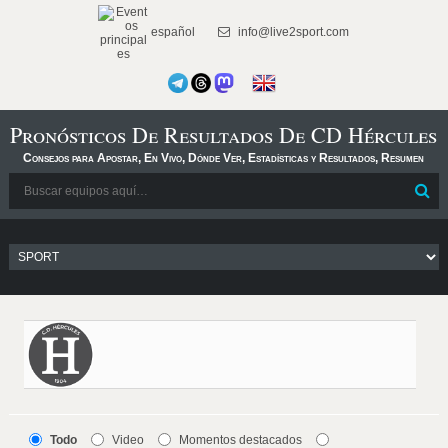
español
info@live2sport.com
Pronósticos De Resultados De CD Hércules
Consejos para Apostar, En Vivo, Dónde Ver, Estadísticas y Resultados, Resumen
Todo
Video
Momentos destacados