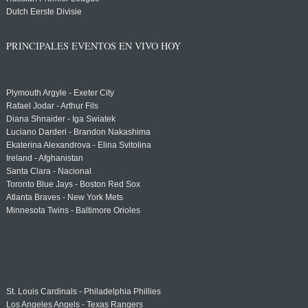
Dutch Eerste Divisie
PRINCIPALES EVENTOS EN VIVO HOY
Plymouth Argyle - Exeter City
Rafael Jodar - Arthur Fils
Diana Shnaider - Iga Swiatek
Luciano Darderi - Brandon Nakashima
Ekaterina Alexandrova - Elina Svitolina
Ireland - Afghanistan
Santa Clara - Nacional
Toronto Blue Jays - Boston Red Sox
Atlanta Braves - New York Mets
Minnesota Twins - Baltimore Orioles
St. Louis Cardinals - Philadelphia Phillies
Los Angeles Angels - Texas Rangers