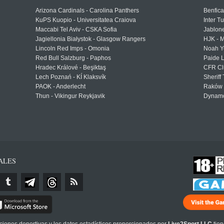
Arizona Cardinals - Carolina Panthers
Benfica
KuPS Kuopio - Universitatea Craiova
Inter T
Maccabi Tel Aviv - CSKA Sofia
Jablon
Jagiellonia Białystok - Glasgow Rangers
HJK - M
Lincoln Red Imps - Omonia
Noah Y
Red Bull Salzburg - Paphos
Paide 
Hradec Králové - Beşiktaş
CFR Cl
Lech Poznań - KÍ Klaksvík
Sheriff 
PAOK - Anderlecht
Raków 
Thun - Vikingur Reykjavik
Dynamo
ALES