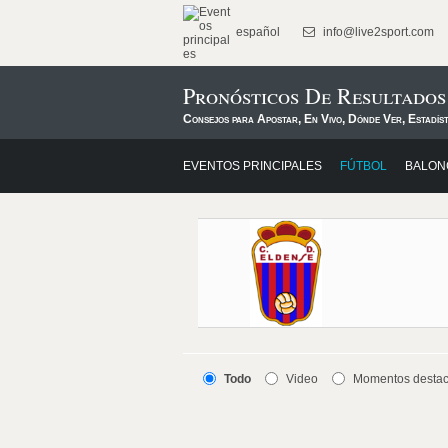
español
info@live2sport.com
Pronósticos De Resultado
Consejos para Apostar, En Vivo, Dónde Ver, Estadís
EVENTOS PRINCIPALES
FÚTBOL
BALON
Todo
Video
Momentos desta