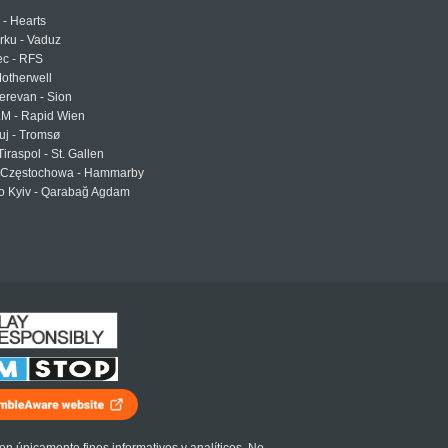
 - Hearts
urku - Vaduz
ec - RFS
otherwell
erevan - Sion
LM - Rapid Wien
uj - Tromsø
Tiraspol - St. Gallen
Częstochowa - Hammarby
 Kyiv - Qarabağ Agdam