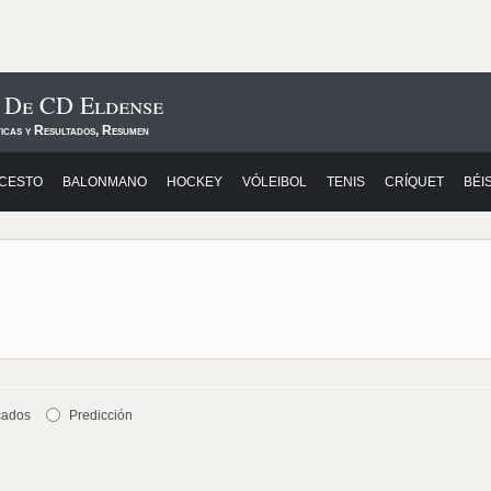
s De CD Eldense
ticas y Resultados, Resumen
CESTO
BALONMANO
HOCKEY
VÓLEIBOL
TENIS
CRÍQUET
BÉI
cados
Predicción