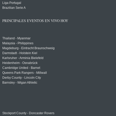
Liga Portugal
Brazilian Serie A
PRINCIPALES EVENTOS EN VIVO HOY
Thailand - Myanmar
Malaysia - Philippines
Magdeburg - Eintracht Braunschweig
Darmstadt - Holstein Kiel
Karlsruher - Arminia Bielefeld
Heidenheim - Osnabrück
Cambridge United - Barnet
Queens Park Rangers - Millwall
Derby County - Lincoln City
Barnsley - Wigan Athletic
Stockport County - Doncaster Rovers