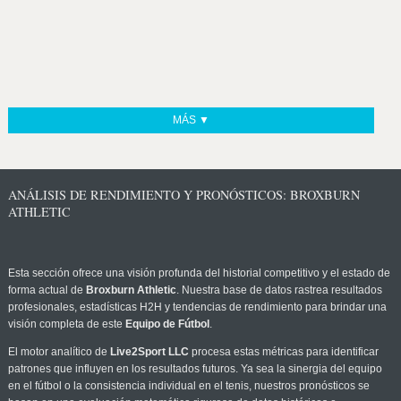
MÁS ▼
ANÁLISIS DE RENDIMIENTO Y PRONÓSTICOS: BROXBURN
ATHLETIC
Esta sección ofrece una visión profunda del historial competitivo y el estado de
forma actual de
Broxburn Athletic
. Nuestra base de datos rastrea resultados
profesionales, estadísticas H2H y tendencias de rendimiento para brindar una
visión completa de este
Equipo de Fútbol
.
El motor analítico de
Live2Sport LLC
procesa estas métricas para identificar
patrones que influyen en los resultados futuros. Ya sea la sinergia del equipo
en el fútbol o la consistencia individual en el tenis, nuestros pronósticos se