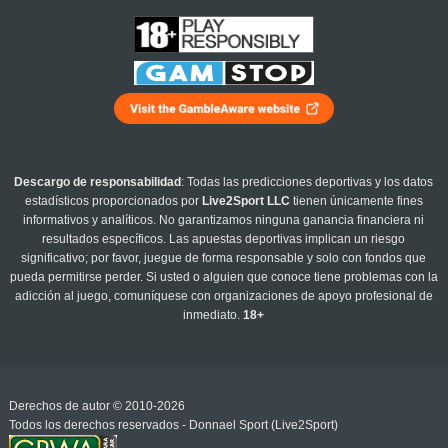
Descargo de responsabilidad
: Todas las predicciones deportivas y los datos
estadísticos proporcionados por
Live2Sport LLC
tienen únicamente fines
informativos y analíticos. No garantizamos ninguna ganancia financiera ni
resultados específicos. Las apuestas deportivas implican un riesgo
significativo; por favor, juegue de forma responsable y solo con fondos que
pueda permitirse perder. Si usted o alguien que conoce tiene problemas con la
adicción al juego, comuníquese con organizaciones de apoyo profesional de
inmediato.
18+
Derechos de autor © 2010-2026
Todos los derechos reservados - Donnael Sport (Live2Sport)