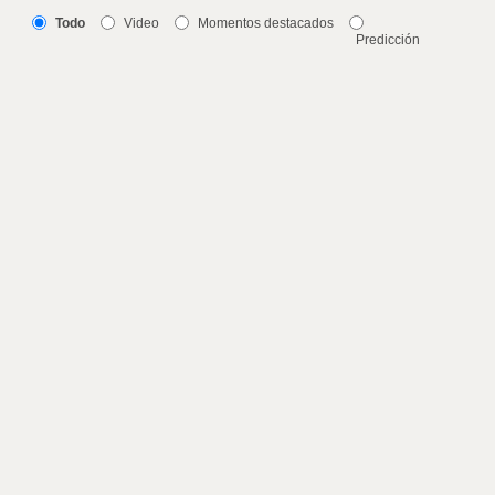
Todo
Video
Momentos destacados
Predicción