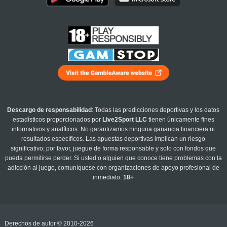
Descargo de responsabilidad
: Todas las predicciones deportivas y los datos
estadísticos proporcionados por
Live2Sport LLC
tienen únicamente fines
informativos y analíticos. No garantizamos ninguna ganancia financiera ni
resultados específicos. Las apuestas deportivas implican un riesgo
significativo; por favor, juegue de forma responsable y solo con fondos que
pueda permitirse perder. Si usted o alguien que conoce tiene problemas con la
adicción al juego, comuníquese con organizaciones de apoyo profesional de
inmediato.
18+
Derechos de autor © 2010-2026