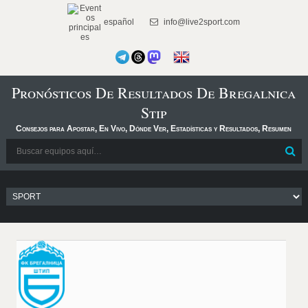
español
info@live2sport.com
Pronósticos De Resultados De Bregalnica
Stip
Consejos para Apostar, En Vivo, Dónde Ver, Estadísticas y Resultados, Resumen