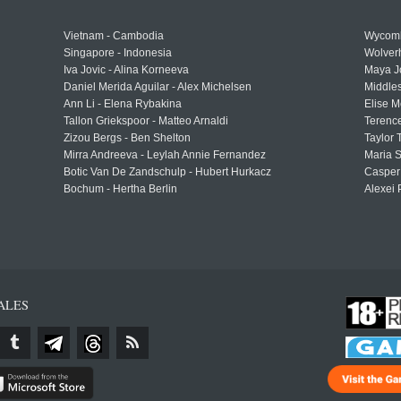
Vietnam - Cambodia
Wycomb
Singapore - Indonesia
Wolver
Iva Jovic - Alina Korneeva
Maya J
Daniel Merida Aguilar - Alex Michelsen
Middle
Ann Li - Elena Rybakina
Elise M
Tallon Griekspoor - Matteo Arnaldi
Terenc
Zizou Bergs - Ben Shelton
Taylor 
Mirra Andreeva - Leylah Annie Fernandez
Maria S
Botic Van De Zandschulp - Hubert Hurkacz
Casper
Bochum - Hertha Berlin
Alexei 
ALES