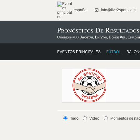
español
info@live2sport.com
Pronósticos De Resultados
Consejos para Apostar, En Vivo, Dónde Ver, Estadís
EVENTOS PRINCIPALES
FÚTBOL
BALON
Todo
Video
Momentos desta