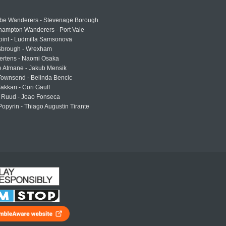
e Wanderers - Stevenage Borough
hampton Wanderers - Port Vale
oint - Ludmilla Samsonova
sbrough - Wrexham
ertens - Naomi Osaka
e Atmane - Jakub Mensik
Townsend - Belinda Bencic
akkari - Cori Gauff
 Ruud - Joao Fonseca
Popyrin - Thiago Augustin Tirante