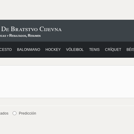
 De Bratstvo Cijevna
ticas y Resultados, Resumen
CESTO
BALONMANO
HOCKEY
VÓLEIBOL
TENIS
CRÍQUET
BÉI
cados
Predicción