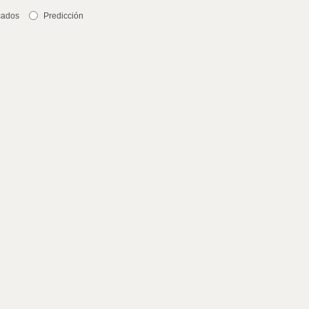
cados
Predicción