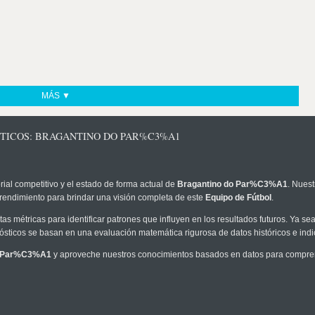
MÁS ▼
STICOS: BRAGANTINO DO PAR%C3%A1
rial competitivo y el estado de forma actual de
Bragantino do Par%C3%A1
. Nuest
 rendimiento para brindar una visión completa de este
Equipo de Fútbol
.
as métricas para identificar patrones que influyen en los resultados futuros. Ya sea 
onósticos se basan en una evaluación matemática rigurosa de datos históricos e ind
o Par%C3%A1
y aproveche nuestros conocimientos basados en datos para comprend