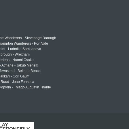
e Wanderers - Stevenage Borough
hampton Wanderers - Port Vale
oint - Ludmilla Samsonova
sbrough - Wrexham
ertens - Naomi Osaka
e Atmane - Jakub Mensik
Townsend - Belinda Bencic
akkari - Cori Gauff
 Ruud - Joao Fonseca
Popyrin - Thiago Augustin Tirante