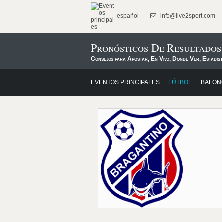
español
info@live2sport.com
Pronósticos De Resultado
Consejos para Apostar, En Vivo, Dónde Ver, Estadís
EVENTOS PRINCIPALES
FÚTBOL
BALON