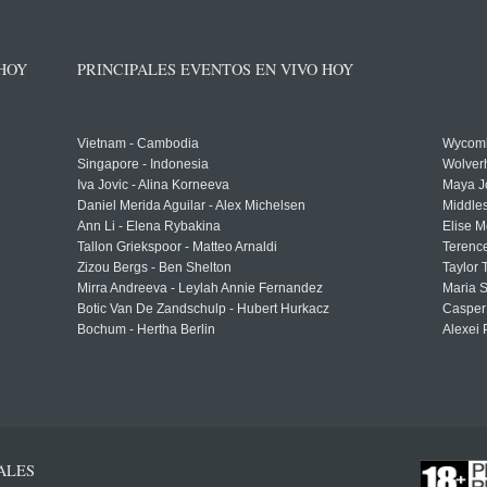
 HOY
PRINCIPALES EVENTOS EN VIVO HOY
Vietnam - Cambodia
Wycomb
Singapore - Indonesia
Wolver
Iva Jovic - Alina Korneeva
Maya J
Daniel Merida Aguilar - Alex Michelsen
Middle
Ann Li - Elena Rybakina
Elise M
Tallon Griekspoor - Matteo Arnaldi
Terenc
Zizou Bergs - Ben Shelton
Taylor 
Mirra Andreeva - Leylah Annie Fernandez
Maria S
Botic Van De Zandschulp - Hubert Hurkacz
Casper
Bochum - Hertha Berlin
Alexei 
ALES