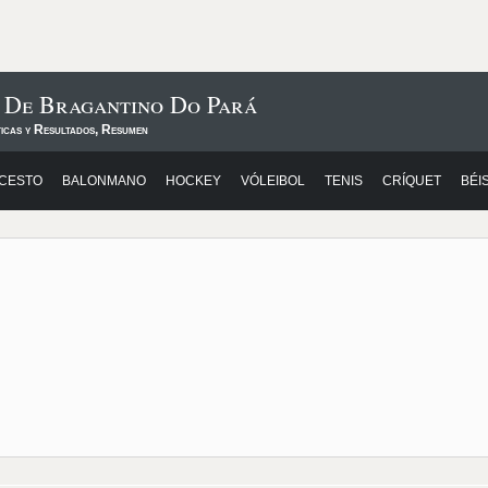
s De Bragantino Do Pará
ticas y Resultados, Resumen
CESTO
BALONMANO
HOCKEY
VÓLEIBOL
TENIS
CRÍQUET
BÉI