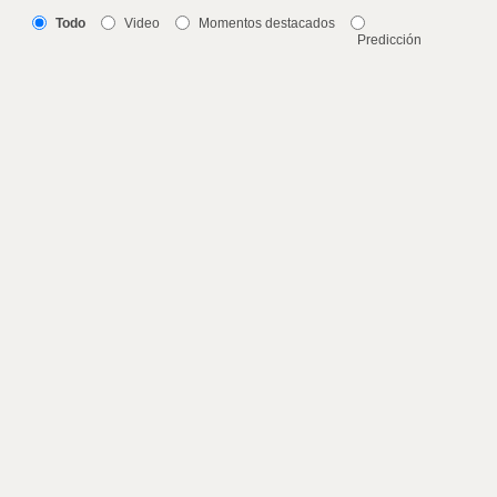
Todo
Video
Momentos destacados
Predicción