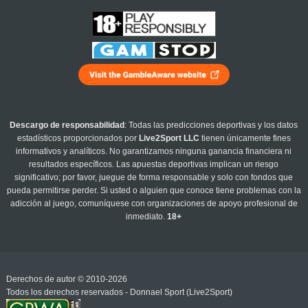
Descargo de responsabilidad
: Todas las predicciones deportivas y los datos
estadísticos proporcionados por
Live2Sport LLC
tienen únicamente fines
informativos y analíticos. No garantizamos ninguna ganancia financiera ni
resultados específicos. Las apuestas deportivas implican un riesgo
significativo; por favor, juegue de forma responsable y solo con fondos que
pueda permitirse perder. Si usted o alguien que conoce tiene problemas con la
adicción al juego, comuníquese con organizaciones de apoyo profesional de
inmediato.
18+
Derechos de autor © 2010-2026
Todos los derechos reservados - Donnael Sport (Live2Sport)