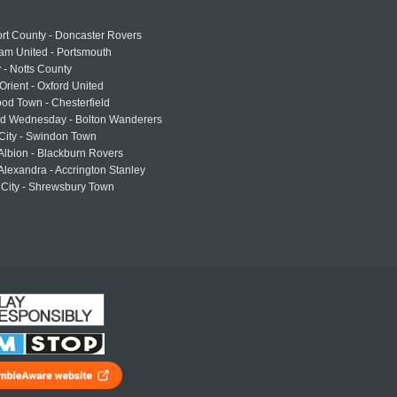
rt County - Doncaster Rovers
am United - Portsmouth
 - Notts County
Orient - Oxford United
od Town - Chesterfield
eld Wednesday - Bolton Wanderers
 City - Swindon Town
Albion - Blackburn Rovers
lexandra - Accrington Stanley
 City - Shrewsbury Town