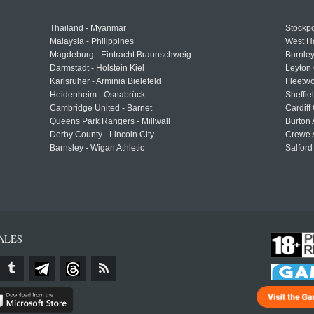
Thailand - Myanmar
Stockpo
Malaysia - Philippines
West H
Magdeburg - Eintracht Braunschweig
Burnley
Darmstadt - Holstein Kiel
Leyton 
Karlsruher - Arminia Bielefeld
Fleetwo
Heidenheim - Osnabrück
Sheffi
Cambridge United - Barnet
Cardiff
Queens Park Rangers - Millwall
Burton 
Derby County - Lincoln City
Crewe A
Barnsley - Wigan Athletic
Salford
ALES