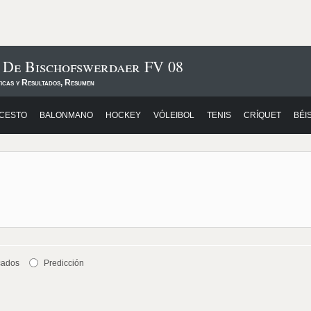
 De Bischofswerdaer FV 08
ticas y Resultados, Resumen
CESTO
BALONMANO
HOCKEY
VÓLEIBOL
TENIS
CRÍQUET
BÉI
cados
Predicción