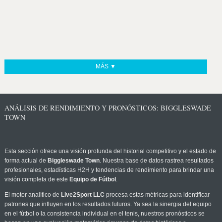
MÁS ▼
ANÁLISIS DE RENDIMIENTO Y PRONÓSTICOS: BIGGLESWADE
TOWN
Esta sección ofrece una visión profunda del historial competitivo y el estado de
forma actual de
Biggleswade Town
. Nuestra base de datos rastrea resultados
profesionales, estadísticas H2H y tendencias de rendimiento para brindar una
visión completa de este
Equipo de Fútbol
.
El motor analítico de
Live2Sport LLC
procesa estas métricas para identificar
patrones que influyen en los resultados futuros. Ya sea la sinergia del equipo
en el fútbol o la consistencia individual en el tenis, nuestros pronósticos se