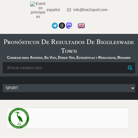
español
info@live2sport.com
Pronósticos De Resultados De Biggleswade
Town
Consejos para Apostar, En Vivo, Dónde Ver, Estadísticas y Resultados, Resumen