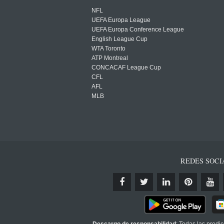
NFL
UEFA Europa League
UEFA Europa Conference League
English League Cup
WTA Toronto
ATP Montreal
CONCACAF League Cup
CFL
AFL
MLB
REDES SOCI