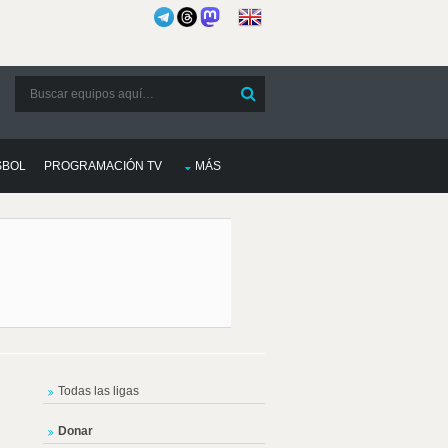
SBOL
PROGRAMACIÓN TV
MÁS
Todas las ligas
Donar