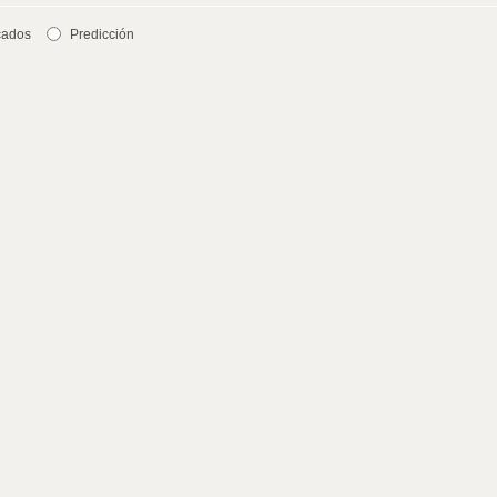
cados
Predicción