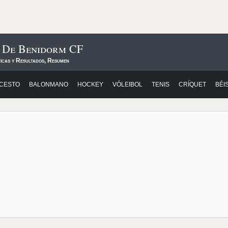
s De Benidorm CF
ticas y Resultados, Resumen
CESTO
BALONMANO
HOCKEY
VÓLEIBOL
TENIS
CRÍQUET
BÉI