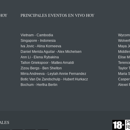
 HOY
PRINCIPALES EVENTOS EN VIVO HOY
Vietnam - Cambodia
Wycomb
Singapore - Indonesia
Wolver
Iva Jovic - Alina Korneeva
Maya J
Daniel Merida Aguilar - Alex Michelsen
Middle
Ann Li - Elena Rybakina
Elise M
Tallon Griekspoor - Matteo Arnaldi
Terenc
Zizou Bergs - Ben Shelton
Taylor 
Mirra Andreeva - Leylah Annie Fernandez
Maria S
Botic Van De Zandschulp - Hubert Hurkacz
Casper
Bochum - Hertha Berlin
Alexei 
ALES