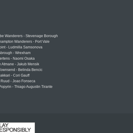
e Wanderers - Stevenage Borough
hampton Wanderers - Port Vale
oint - Ludmilla Samsonova
sbrough - Wrexham
ertens - Naomi Osaka
e Atmane - Jakub Mensik
Townsend - Belinda Bencic
akkari - Cori Gauff
 Ruud - Joao Fonseca
Popyrin - Thiago Augustin Tirante