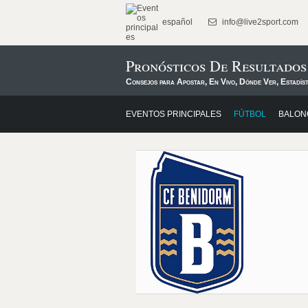
español
info@live2sport.com
Pronósticos De Resultado
Consejos para Apostar, En Vivo, Dónde Ver, Estadís
EVENTOS PRINCIPALES
FÚTBOL
BALON