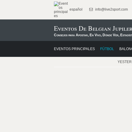
español
info@live2sport.com
Eventos De Belgian Jupile
Consejos para Apostar, En Vivo, Dónde Ver, Estadís
EVENTOS PRINCIPALES
FÚTBOL
BALON
YESTE