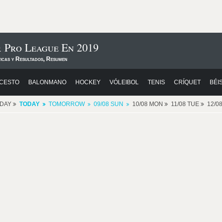
r Pro League En 2019
ticas y Resultados, Resumen
CESTO
BALONMANO
HOCKEY
VÓLEIBOL
TENIS
CRÍQUET
BÉI
RDAY
TODAY
TOMORROW
09/08 SUN
10/08 MON
11/08 TUE
12/0