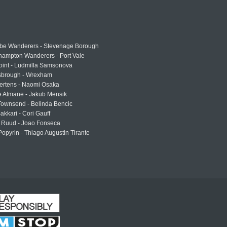
e Wanderers - Stevenage Borough
hampton Wanderers - Port Vale
oint - Ludmilla Samsonova
sbrough - Wrexham
ertens - Naomi Osaka
e Atmane - Jakub Mensik
Townsend - Belinda Bencic
akkari - Cori Gauff
 Ruud - Joao Fonseca
Popyrin - Thiago Augustin Tirante