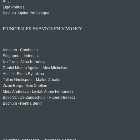
AFL
Liga Portugal
Belgian Jupiler Pro League
PRINCIPALES EVENTOS EN VIVO HOY
Vietnam - Cambodia
Singapore - Indonesia
Iva Jovic - Alina Korneeva
Daniel Merida Aguilar - Alex Michelsen
Ann Li - Elena Rybakina
Tallon Griekspoor - Matteo Arnaldi
Zizou Bergs - Ben Shelton
Mirra Andreeva - Leylah Annie Fernandez
Botic Van De Zandschulp - Hubert Hurkacz
Bochum - Hertha Berlin