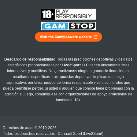
Descargo de responsabilidad
: Todas las predicciones deportivas y los datos
estadísticos proporcionados por
Live2Sport LLC
tienen únicamente fines
informativos y analíticos. No garantizamos ninguna ganancia financiera ni
resultados específicos. Las apuestas deportivas implican un riesgo
significativo; por favor, juegue de forma responsable y solo con fondos que
pueda permitirse perder. Si usted o alguien que conoce tiene problemas con la
adicción al juego, comuníquese con organizaciones de apoyo profesional de
inmediato.
18+
Derechos de autor © 2010-2026
Todos los derechos reservados - Donnael Sport (Live2Sport)