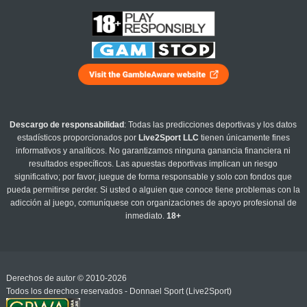
Descargo de responsabilidad
: Todas las predicciones deportivas y los datos
estadísticos proporcionados por
Live2Sport LLC
tienen únicamente fines
informativos y analíticos. No garantizamos ninguna ganancia financiera ni
resultados específicos. Las apuestas deportivas implican un riesgo
significativo; por favor, juegue de forma responsable y solo con fondos que
pueda permitirse perder. Si usted o alguien que conoce tiene problemas con la
adicción al juego, comuníquese con organizaciones de apoyo profesional de
inmediato.
18+
Derechos de autor © 2010-2026
Todos los derechos reservados - Donnael Sport (Live2Sport)