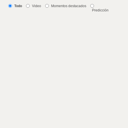
Todo
Video
Momentos destacados
Predicción