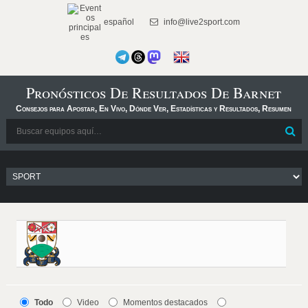
español
info@live2sport.com
Pronósticos De Resultados De Barnet
Consejos para Apostar, En Vivo, Dónde Ver, Estadísticas y Resultados, Resumen
Todo
Video
Momentos destacados