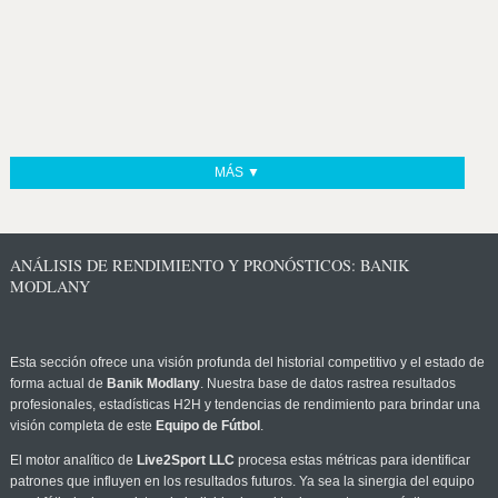
MÁS ▼
ANÁLISIS DE RENDIMIENTO Y PRONÓSTICOS: BANIK
MODLANY
Esta sección ofrece una visión profunda del historial competitivo y el estado de
forma actual de
Banik Modlany
. Nuestra base de datos rastrea resultados
profesionales, estadísticas H2H y tendencias de rendimiento para brindar una
visión completa de este
Equipo de Fútbol
.
El motor analítico de
Live2Sport LLC
procesa estas métricas para identificar
patrones que influyen en los resultados futuros. Ya sea la sinergia del equipo