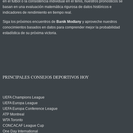
en el fútbol o la consistencia individual en el tenis, nuestros pronósticos se
basan en una evaluación matemática rigurosa de datos históricos e
indicadores de rendimiento en tiempo real.
Siga los próximos encuentros de
Banik Modlany
y aproveche nuestros
conocimientos basados en datos para comprender mejor la probabilidad
estadística de su próxima victoria.
PRINCIPALES CONSEJOS DEPORTIVOS HOY
UEFA Champions League
UEFA Europa League
UEFA Europa Conference League
ATP Montreal
WTA Toronto
CONCACAF League Cup
One Day International