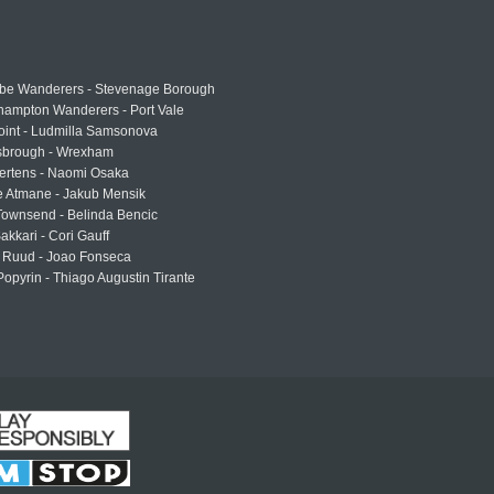
e Wanderers - Stevenage Borough
hampton Wanderers - Port Vale
oint - Ludmilla Samsonova
sbrough - Wrexham
ertens - Naomi Osaka
e Atmane - Jakub Mensik
Townsend - Belinda Bencic
akkari - Cori Gauff
 Ruud - Joao Fonseca
Popyrin - Thiago Augustin Tirante