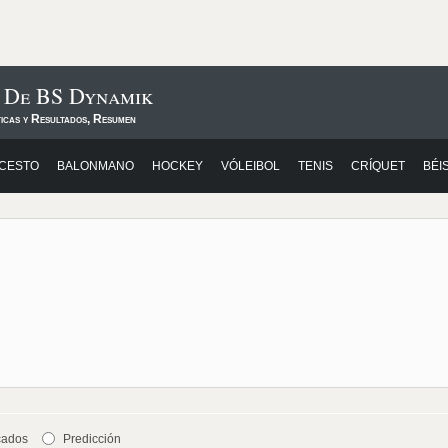
s De BS Dynamik
ticas y Resultados, Resumen
CESTO
BALONMANO
HOCKEY
VÓLEIBOL
TENIS
CRÍQUET
BÉI
cados
Predicción