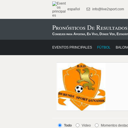
español
info@live2sport.com
Pronósticos De Resultado
Consejos para Apostar, En Vivo, Dónde Ver, Estadís
EVENTOS PRINCIPALES
FÚTBOL
BALON
Todo
Video
Momentos desta