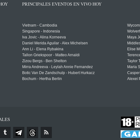
 HOY
PRINCIPALES EVENTOS EN VIVO HOY
Vietnam - Cambodia
Wycomb
Singapore - Indonesia
Wolver
Iva Jovic - Alina Korneeva
Maya J
Daniel Merida Aguilar - Alex Michelsen
Middle
Ann Li - Elena Rybakina
Elise M
Tallon Griekspoor - Matteo Arnaldi
Terenc
Zizou Bergs - Ben Shelton
Taylor 
Mirra Andreeva - Leylah Annie Fernandez
Maria S
Botic Van De Zandschulp - Hubert Hurkacz
Casper
Bochum - Hertha Berlin
Alexei 
ALES