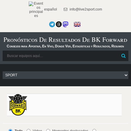
español
info@live2sport.com
Pronósticos De Resultados De BK Forward
Consejos para Apostar, En Vivo, Dónde Ver, Estadísticas y Resultados, Resumen