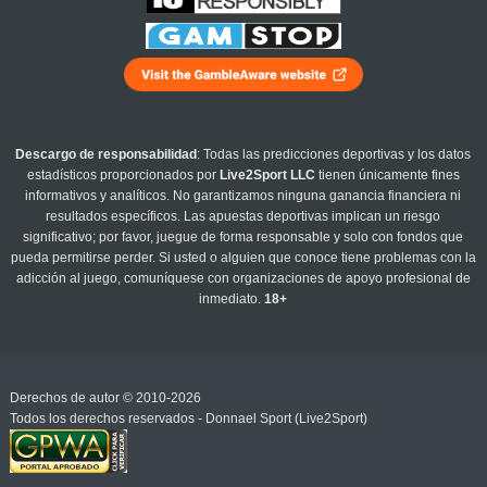
Descargo de responsabilidad
: Todas las predicciones deportivas y los datos
estadísticos proporcionados por
Live2Sport LLC
tienen únicamente fines
informativos y analíticos. No garantizamos ninguna ganancia financiera ni
resultados específicos. Las apuestas deportivas implican un riesgo
significativo; por favor, juegue de forma responsable y solo con fondos que
pueda permitirse perder. Si usted o alguien que conoce tiene problemas con la
adicción al juego, comuníquese con organizaciones de apoyo profesional de
inmediato.
18+
Derechos de autor © 2010-2026
Todos los derechos reservados - Donnael Sport (Live2Sport)