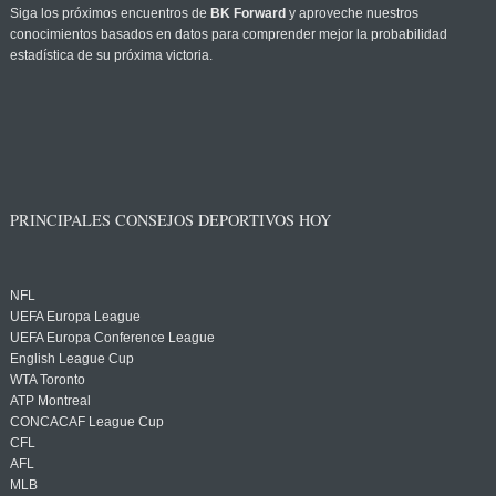
Siga los próximos encuentros de
BK Forward
y aproveche nuestros
conocimientos basados en datos para comprender mejor la probabilidad
estadística de su próxima victoria.
PRINCIPALES CONSEJOS DEPORTIVOS HOY
NFL
UEFA Europa League
UEFA Europa Conference League
English League Cup
WTA Toronto
ATP Montreal
CONCACAF League Cup
CFL
AFL
MLB