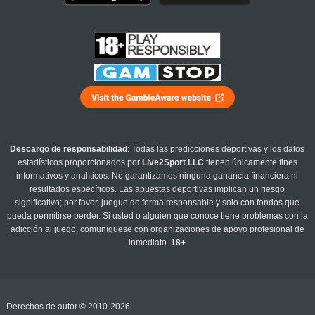
Descargo de responsabilidad
: Todas las predicciones deportivas y los datos
estadísticos proporcionados por
Live2Sport LLC
tienen únicamente fines
informativos y analíticos. No garantizamos ninguna ganancia financiera ni
resultados específicos. Las apuestas deportivas implican un riesgo
significativo; por favor, juegue de forma responsable y solo con fondos que
pueda permitirse perder. Si usted o alguien que conoce tiene problemas con la
adicción al juego, comuníquese con organizaciones de apoyo profesional de
inmediato.
18+
Derechos de autor © 2010-2026