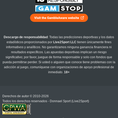
Descargo de responsabilidad
: Todas las predicciones deportivas y los datos
estadísticos proporcionados por
Live2Sport LLC
tienen únicamente fines
informativos y analíticos. No garantizamos ninguna ganancia financiera ni
resultados específicos. Las apuestas deportivas implican un riesgo
significativo; por favor, juegue de forma responsable y solo con fondos que
pueda permitirse perder. Si usted o alguien que conoce tiene problemas con la
adicción al juego, comuníquese con organizaciones de apoyo profesional de
inmediato.
18+
Derechos de autor © 2010-2026
Todos los derechos reservados - Donnael Sport (Live2Sport)