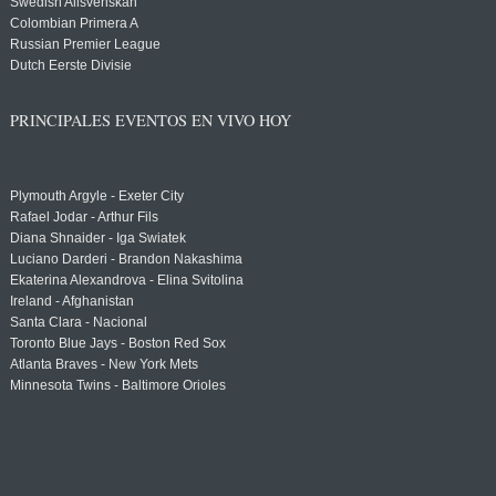
Swedish Allsvenskan
Colombian Primera A
Russian Premier League
Dutch Eerste Divisie
PRINCIPALES EVENTOS EN VIVO HOY
Plymouth Argyle - Exeter City
Rafael Jodar - Arthur Fils
Diana Shnaider - Iga Swiatek
Luciano Darderi - Brandon Nakashima
Ekaterina Alexandrova - Elina Svitolina
Ireland - Afghanistan
Santa Clara - Nacional
Toronto Blue Jays - Boston Red Sox
Atlanta Braves - New York Mets
Minnesota Twins - Baltimore Orioles