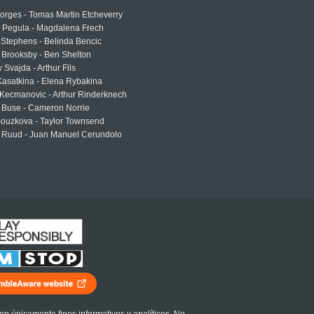
rges - Tomas Martin Etcheverry
a Pegula - Magdalena Frech
Stephens - Belinda Bencic
 Brooksby - Ben Shelton
 Svajda - Arthur Fils
asatkina - Elena Rybakina
Kecmanovic - Arthur Rinderknech
 Buse - Cameron Norrie
Bouzkova - Taylor Townsend
 Ruud - Juan Manuel Cerundolo