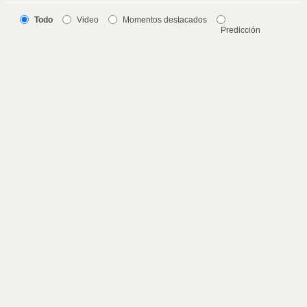
Todo
Video
Momentos destacados
Predicción