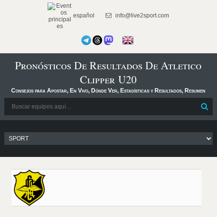
español
info@live2sport.com
Pronósticos De Resultados De Atletico
Clipper U20
Consejos para Apostar, En Vivo, Dónde Ver, Estadísticas y Resultados, Resumen