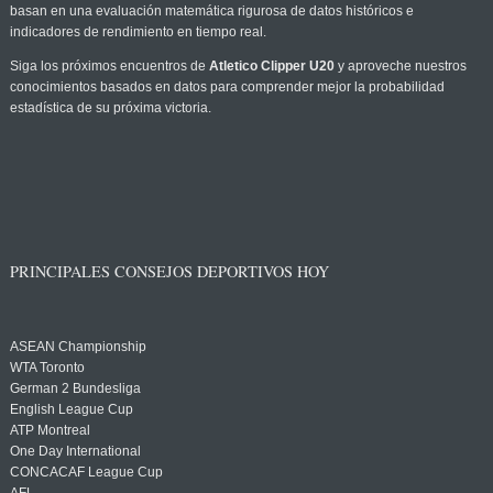
basan en una evaluación matemática rigurosa de datos históricos e
indicadores de rendimiento en tiempo real.
Siga los próximos encuentros de
Atletico Clipper U20
y aproveche nuestros
conocimientos basados en datos para comprender mejor la probabilidad
estadística de su próxima victoria.
PRINCIPALES CONSEJOS DEPORTIVOS HOY
ASEAN Championship
WTA Toronto
German 2 Bundesliga
English League Cup
ATP Montreal
One Day International
CONCACAF League Cup