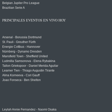
Belgian Jupiler Pro League
Brazilian Serie A
PRINCIPALES EVENTOS EN VIVO HOY
Arsenal - Borussia Dortmund
St. Pauli - Greuther Fürth
Energie Cottbus - Hannover
Nürnberg - Dynamo Dresden
Mansfield Town - Sheffield United
Ludmilla Samsonova - Elena Rybakina
Tallon Griekspoor - Daniel Merida Aguilar
Learner Tien - Thiago Augustin Tirante
Alina Korneeva - Cori Gauff
Joao Fonseca - Ben Shelton
Leylah Annie Fernandez - Naomi Osaka