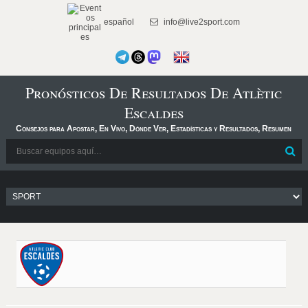
español
info@live2sport.com
Pronósticos De Resultados De Atlètic
Escaldes
Consejos para Apostar, En Vivo, Dónde Ver, Estadísticas y Resultados, Resumen