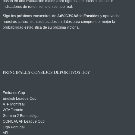
basan en una evaluación matemática rigurosa de datos históricos e
indicadores de rendimiento en tiempo real.
Siga los próximos encuentros de
Atl%C3%A8tic Escaldes
y aproveche
nuestros conocimientos basados en datos para comprender mejor la
probabilidad estadística de su próxima victoria.
PRINCIPALES CONSEJOS DEPORTIVOS HOY
Emirates Cup
English League Cup
ATP Montreal
WTA Toronto
German 2 Bundesliga
CONCACAF League Cup
Liga Portugal
AFL