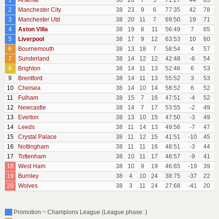
1
Arsenal
38
26
7
5
71:27
44
85
2
Manchester City
38
23
9
6
77:35
42
78
3
Manchester Utd
38
20
11
7
69:50
19
71
4
Aston Villa
38
19
8
11
56:49
7
65
5
Liverpool
38
17
9
12
63:53
10
60
6
Bournemouth
38
13
18
7
58:54
4
57
7
Sunderland
38
14
12
12
42:48
-6
54
8
Brighton
38
14
11
13
52:46
6
53
9
Brentford
38
14
11
13
55:52
3
53
10
Chelsea
38
14
10
14
58:52
6
52
11
Fulham
38
15
7
16
47:51
-4
52
12
Newcastle
38
14
7
17
53:55
-2
49
13
Everton
38
13
10
15
47:50
-3
49
14
Leeds
38
11
14
13
49:56
-7
47
15
Crystal Palace
38
11
12
15
41:51
-10
45
16
Nottingham
38
11
11
16
48:51
-3
44
17
Tottenham
38
10
11
17
48:57
-9
41
18
West Ham
38
10
9
19
46:65
-19
39
19
Burnley
38
4
10
24
38:75
-37
22
20
Wolves
38
3
11
24
27:68
-41
20
Promotion ~ Champions League (League phase: )