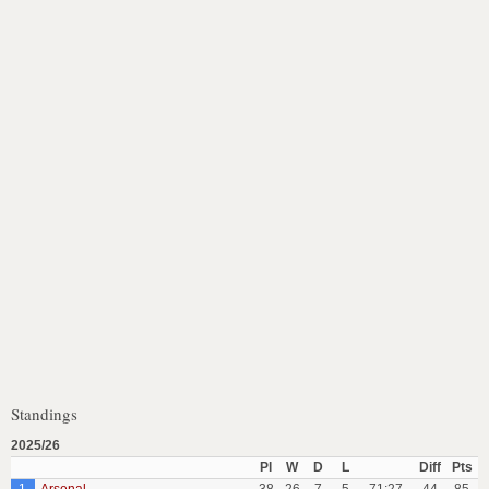
Standings
2025/26
Pl
W
D
L
Diff
Pts