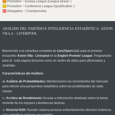
Promotion ~ Europa League (League phase: )
Promotion ~ Conference League (Qualification: )
Relegation ~ Championship
ANÁLISIS DEL PARTIDO E INTELIGENCIA ESTADÍSTICA: ASTON
VILLA - LIVERPOOL
Bienvenido a la cobertura completa de
Live2Sport LLC
para el próximo
encuentro
Aston Villa - Liverpool
en la
English Premier League
. Programado
para el
, esta página funciona como un centro de datos para aficionados y
analistas.
Características del Análisis:
📊
Análisis de Probabilidades:
Monitoreamos los movimientos del mercado
para ofrecer una perspectiva estadística sobre las posibilidades de cada
equipo.
📈
Archivo de Rendimiento:
Acceda a información detallada sobre la forma
reciente de los equipos y tendencias tácticas.
⚔️
Historial H2H:
Nuestro sistema procesa enfrentamientos directos históricos
para identificar patrones recurrentes.