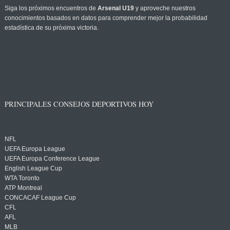
Siga los próximos encuentros de
Arsenal U19
y aproveche nuestros
conocimientos basados en datos para comprender mejor la probabilidad
estadística de su próxima victoria.
PRINCIPALES CONSEJOS DEPORTIVOS HOY
NFL
UEFA Europa League
UEFA Europa Conference League
English League Cup
WTA Toronto
ATP Montreal
CONCACAF League Cup
CFL
AFL
MLB