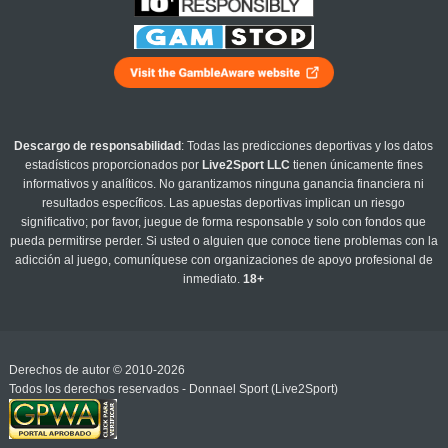
Descargo de responsabilidad
: Todas las predicciones deportivas y los datos
estadísticos proporcionados por
Live2Sport LLC
tienen únicamente fines
informativos y analíticos. No garantizamos ninguna ganancia financiera ni
resultados específicos. Las apuestas deportivas implican un riesgo
significativo; por favor, juegue de forma responsable y solo con fondos que
pueda permitirse perder. Si usted o alguien que conoce tiene problemas con la
adicción al juego, comuníquese con organizaciones de apoyo profesional de
inmediato.
18+
Derechos de autor © 2010-2026
Todos los derechos reservados - Donnael Sport (Live2Sport)